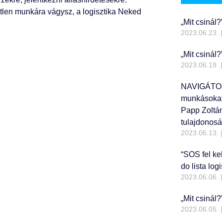
getlen munkára vágysz, a logisztika Neked
„Mit csinál?
2023.06.23.
„Mit csinál
2023.06.19.
NAVIGÁTORV
munkásokat 
Papp Zoltán
tulajdonosá
2023.06.13.
“SOS fel kel
do lista lo
2023.06.06.
„Mit csinál?
2023.06.05.