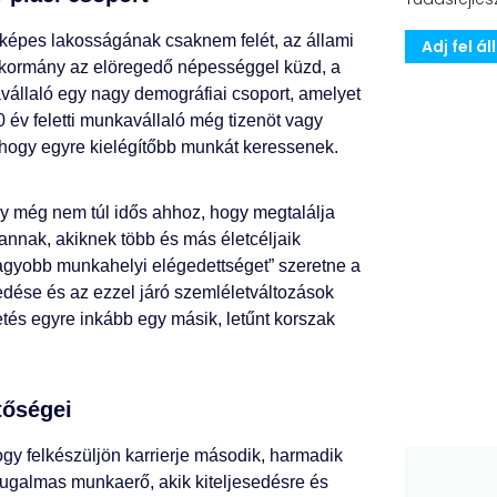
aképes lakosságának csaknem felét, az állami
Adj fel á
 kormány az elöregedő népességgel küzd, a
avállaló egy nagy demográfiai csoport, amelyet
 év feletti munkavállaló még tizenöt vagy
 hogy egyre kielégítőbb munkát keressenek.
ogy még nem túl idős ahhoz, hogy megtalálja
vannak, akiknek több és más életcéljaik
agyobb munkahelyi elégedettséget” szeretne a
edése és az ezzel járó szemléletváltozások
etés egyre inkább egy másik, letűnt korszak
tőségei
hogy felkészüljön karrierje második, harmadik
 rugalmas munkaerő, akik kiteljesedésre és