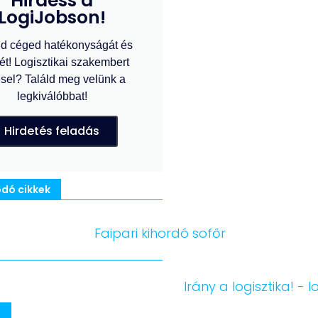
Hirdess a
LogiJobson!
d céged hatékonyságát és
ét! Logisztikai szakembert
sel? Találd meg velünk a
legkiválóbbat!
Hirdetés feladás
dó cikkek
m