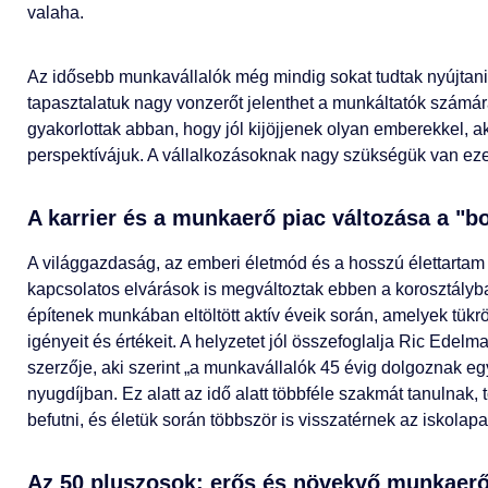
valaha.
Az idősebb munkavállalók még mindig sokat tudtak nyújtani,
tapasztalatuk nagy vonzerőt jelenthet a munkáltatók számár
gyakorlottak abban, hogy jól kijöjjenek olyan emberekkel, a
perspektívájuk. A vállalkozásoknak nagy szükségük van eze
A karrier és a munkaerő piac változása a "
A világgazdaság, az emberi életmód és a hosszú élettartam vá
kapcsolatos elvárások is megváltoztak ebben a korosztályba
építenek munkában eltöltött aktív éveik során, amelyek tükr
igényeit és értékeit. A helyzetet jól összefoglalja Ric Edel
szerzője, aki szerint „a munkavállalók 45 évig dolgoznak e
nyugdíjban. Ez alatt az idő alatt többféle szakmát tanulnak,
befutni, és életük során többször is visszatérnek az iskolap
Az 50 pluszosok: erős és növekvő munkaerő