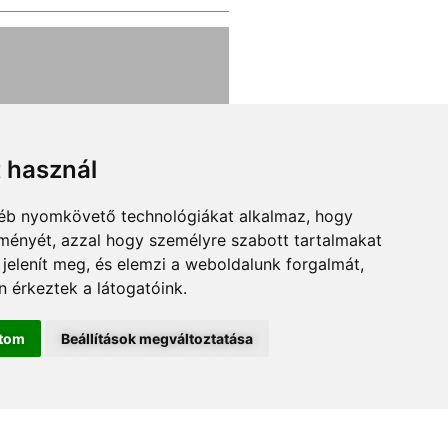
lthatják a
Pár éven belül
árcégeket a
elindulhat az Ube
kelők?
szerű kamionozá
t használ
84
gyéb nyomkövető technológiákat alkalmaz, hogy
ntarthatóságot zászlajára
Ha valakinek van egy bici
lményét, azzal hogy személyre szabott tartalmakat
logisztikai cégekből ma
vagy motorja, már jó ide
 jelenít meg, és elemzi a weboldalunk forgalmát,
unát lehet rekeszteni.
egész könnyen felcsaph
 érkeztek a látogatóink.
amelyik valóban
futárnak, de csak azért
őképes, sokan viszont
könnyen, mert vannak o
ítom
Beállítások megváltoztatása
an eltűnnek a piacról. A
köztes, úgynevezett
 logisztika bonyolult, a
platformszolgáltatók, a
uló energiával üzemelő
összeszervezik őt a kere
vek vagy az elektromos
és a kínálattal. A két
LIRATKOZOM A HÍRLEVÉLRE
gók önmagukban