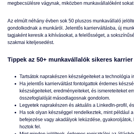
megbecsülésre vágynak, miközben munkavállalóként sokat t
Az elmúlt néhány évben sok 50 pluszos munkavállaló jelölt
gondolkodnak a munkáról. Jelentős karrierváltásba, új mu
tagjaként keresik a kihívásokat, a felelősséget, a sokszínűs
szakmai kiteljesedést.
Tippek az 50+ munkavállalók sikeres karrier
Tartsátok naprakészen készségeiteket a technológia ir
Ha jelentős karrierváltást fontolgattok érdemes készsé
készségeiteket, eredményeiteket, és ismereteiteket eme
összefoglalóját másodlagosnak gondolom.
Legyetek naprakészen és aktuális a LinkedIn-profil, és
Ha sok olyan készséggel rendelkeztek, mint például a 
befejezése vagy akadályok leküzdése, gyakoroljátok, 
hoztok fel.
Mint minden jelöltnek, érdemes regisztrálni az állásbö