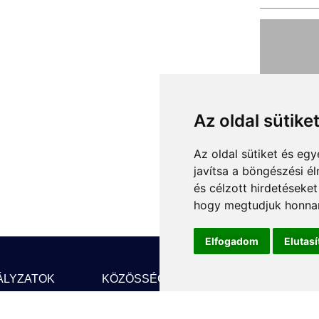
Kivá
fut
járó
Az oldal sütike
62
Az oldal sütiket és e
A fen
javítsa a böngészési é
tűző 
és célzott hirdetéseket
már D
hogy megtudjuk honnan
Van, 
működ
Elfogadom
Elutas
gyors
városi
ÁLYZATOK
KÖZÖSSÉGI MÉDIA
HÍRLEVÉL
megúj
jármű
F
Facebook
FE
robo