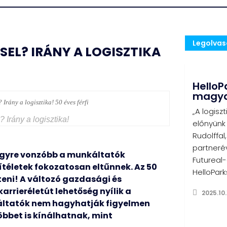
Legolva
SEL? IRÁNY A LOGISZTIKA
HelloPa
magyar
„A logisz
 Irány a logisztika!
előnyünk
Rudolffal
partnerév
egyre vonzóbb a munkáltatók
Futureal
ítéletek fokozatosan eltűnnek. Az 50
HelloPark
íteni! A változó gazdasági és
arrieréletút lehetőség nyílik a
2025.10.
áltatók nem hagyhatják figyelmen
öbbet is kínálhatnak, mint