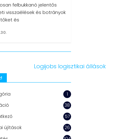
osan felbukkanó jelentős
eti visszaélések és botrányok
ntőket és
.30.
!
gória
1
áció
38
ntkező
57
i újítások
26
ztés
104