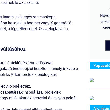
esznek le az asztalra.
Növel
et láttam, akik egészen másképp
siker
nkába kezdtek, a boomer vagy X generáció
kere
éget, a függetlenséget. Összefoglalva: a
 váltásához
ánti érdeklődés fenntartásával.
Kapcsoló
galapú önéletrajzot készíteni, amely inkább a
li ki. A karrieretek kronologikus
 egy jó önéletrajz.
csapattársak inspirálása, projektek
hogy miről akartok beszélni és milyen példát
Archívu
rzékre, jelentkezni álláshirdetésekre.