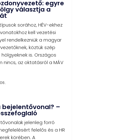
ozdonyvezető: egyre
ölgy választja a
át
ípusok sorához, HÉV-ekhez
vonatokhoz kell vezetési
yel rendelkezniük a magyar
ezetőknek, köztük szép
hölgyeknek is. Országos
 nincs, az oktatásról a MÁV
06.
a bejelentővonal? –
összefoglaló
tővonalak jelenleg forró
egfelelésért felelős és a HR
rek körében. A