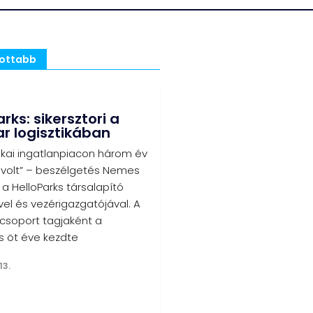
sottabb
rks: sikersztori a
 logisztikában
tikai ingatlanpiacon három év
 volt” – beszélgetés Nemes
, a HelloParks társalapító
el és vezérigazgatójával. A
-csoport tagjaként a
s öt éve kezdte
13.