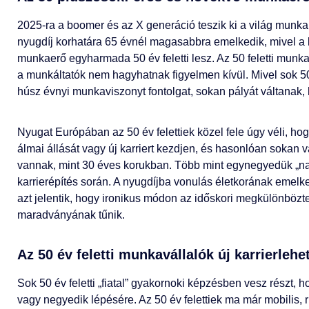
2025-ra a boomer és az X generáció teszik ki a világ munk
nyugdíj korhatára 65 évnél magasabbra emelkedik, mivel a
munkaerő egyharmada 50 év feletti lesz. Az 50 feletti munk
a munkáltatók nem hagyhatnak figyelmen kívül. Mivel sok 50
húsz évnyi munkaviszonyt fontolgat, sokan pályát váltanak,
Nyugat Európában az 50 év felettiek közel fele úgy véli, h
álmai állását vagy új karriert kezdjen, és hasonlóan sokan 
vannak, mint 30 éves korukban. Több mint egynegyedük „n
karrierépítés során. A nyugdíjba vonulás életkorának emelk
azt jelentik, hogy ironikus módon az időskori megkülönbözt
maradványának tűnik.
Az 50 év feletti munkavállalók új karrierlehe
Sok 50 év feletti „fiatal” gyakornoki képzésben vesz részt, 
vagy negyedik lépésére. Az 50 év felettiek ma már mobilis,