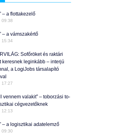
” – a flottakezelő
09:38
?” – a vámszakértő
15:34
ILÁG: Sofőröket és raktári
keresnek leginkább – interjú
nal, a LogiJobs társalapító
val
17:27
l vennem valakit” – toborzási to-
gisztikai cégvezetőknek
12:13
” – a logisztikai adatelemző
09:30