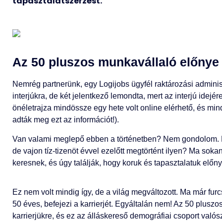
tapasztalatszerzést.
Az 50 pluszos munkavállaló előny
Nemrég partnerünk, egy Logijobs ügyfél raktározási adminisztr
interjúkra, de két jelentkező lemondta, mert az interjú idejér
önéletrajza mindössze egy hete volt online elérhető, és mi
adták meg ezt az információt!).
Van valami meglepő ebben a történetben? Nem gondolom. 
de vajon tíz-tizenöt évvel ezelőtt megtörtént ilyen? Ma sokan 
keresnek, és úgy találják, hogy koruk és tapasztalatuk előn
Ez nem volt mindig így, de a világ megváltozott. Ma már furc
50 éves, befejezi a karrierjét. Egyáltalán nem! Az 50 plusz
karrierjükre, és ez az álláskereső demográfiai csoport való