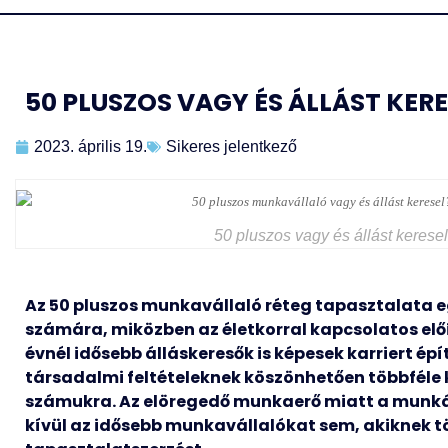
50 PLUSZOS VAGY ÉS ÁLLÁST KERE
2023. április 19.
Sikeres jelentkező
50 pluszos vagy és állást keresel?
Az 50 pluszos munkavállaló réteg tapasztalata 
számára, miközben az életkorral kapcsolatos elő
évnél idősebb álláskeresők is képesek karriert ép
társadalmi feltételeknek köszönhetően többféle k
számukra. Az elöregedő munkaerő miatt a munk
kívül az idősebb munkavállalókat sem, akiknek t