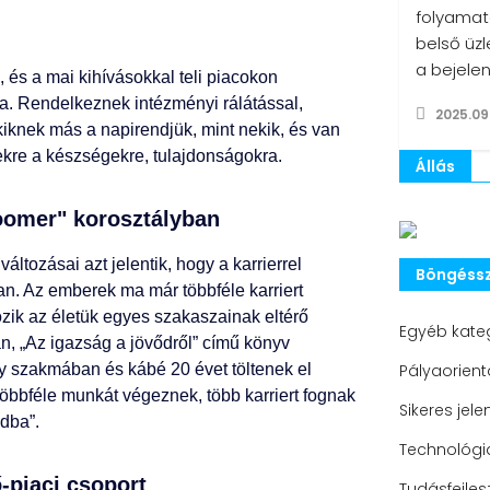
folyamat
belső üzl
a bejele
 és a mai kihívásokkal teli piacokon
a. Rendelkeznek intézményi rálátással,
2025.09
kiknek más a napirendjük, mint nekik, és van
kre a készségekre, tulajdonságokra.
Állás
boomer" korosztályban
ltozásai azt jelentik, hogy a karrierrel
Böngéssz
n. Az emberek ma már többféle karriert
özik az életük egyes szakaszainak eltérő
Egyéb kate
man, „Az igazság a jövődről” című könyv
gy szakmában és kábé 20 évet töltenek el
Pályaorient
 többféle munkát végeznek, több karriert fognak
Sikeres jele
adba”.
Technológia
-piaci csoport
Tudásfejles