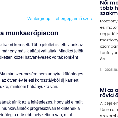
Női m
több h
szakm
Mozdonyt
és motor
e a munkaerőpiacon
engedéll
mozdonyv
átort keresett. Több jelöltet is felhívtunk az
számban 
e már egy másik állást vállaltak. Mindkét jelölt
tanfolyam
ndketten közel hatvanévesek voltak (önként
és
2025.10.
Ma már szerencsére nem annyira különleges,
az ötven év feletti korosztályból új karriert
yükre, mintsem hátrányukra van.
Mi az 
rövid 
sának tűnik az a feltételezés, hogy aki elmúlt
A bejelen
os munkavállalók progresszívan tekintenek a
téma a m
színűleg a erősebb helyzetben van, mint
szakembe