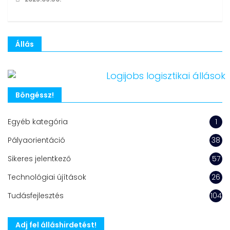
Állás
Böngéssz!
Egyéb kategória
1
Pályaorientáció
38
Sikeres jelentkező
57
Technológiai újítások
26
Tudásfejlesztés
104
Adj fel álláshirdetést!