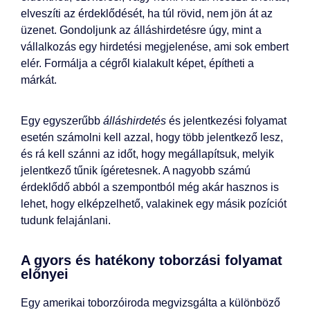
elveszíti az érdeklődését, ha túl rövid, nem jön át az
üzenet. Gondoljunk az álláshirdetésre úgy, mint a
vállalkozás egy hirdetési megjelenése, ami sok embert
elér. Formálja a cégről kialakult képet, építheti a
márkát.
Egy egyszerűbb
álláshirdetés
és jelentkezési folyamat
esetén számolni kell azzal, hogy több jelentkező lesz,
és rá kell szánni az időt, hogy megállapítsuk, melyik
jelentkező tűnik ígéretesnek. A nagyobb számú
érdeklődő abból a szempontból még akár hasznos is
lehet, hogy elképzelhető, valakinek egy másik pozíciót
tudunk felajánlani.
A gyors és hatékony toborzási folyamat
előnyei
Egy amerikai toborzóiroda megvizsgálta a különböző