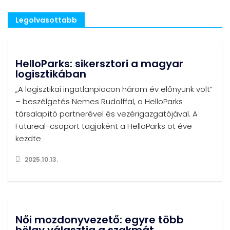
Legolvasottabb
HelloParks: sikersztori a magyar
logisztikában
„A logisztikai ingatlanpiacon három év előnyünk volt”
– beszélgetés Nemes Rudolffal, a HelloParks
társalapító partnerével és vezérigazgatójával. A
Futureal-csoport tagjaként a HelloParks öt éve
kezdte
2025.10.13.
Női mozdonyvezető: egyre több