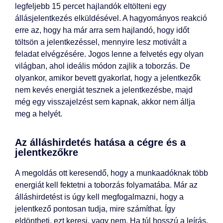
legfeljebb 15 percet hajlandók eltölteni egy
állásjelentkezés elküldésével. A hagyományos reakció
erre az, hogy ha már arra sem hajlandó, hogy időt
töltsön a jelentkezéssel, mennyire lesz motivált a
feladat elvégzésére. Jogos lenne a felvetés egy olyan
világban, ahol ideális módon zajlik a toborzás. De
olyankor, amikor bevett gyakorlat, hogy a jelentkezők
nem kevés energiát tesznek a jelentkezésbe, majd
még egy visszajelzést sem kapnak, akkor nem állja
meg a helyét.
Az álláshirdetés hatása a cégre és a
jelentkezőkre
A megoldás ott keresendő, hogy a munkaadóknak több
energiát kell fektetni a toborzás folyamatába. Már az
álláshirdetést is úgy kell megfogalmazni, hogy a
jelentkező pontosan tudja, mire számíthat. Így
eldöntheti, ezt keresi, vagy nem. Ha túl hosszú a leírás,