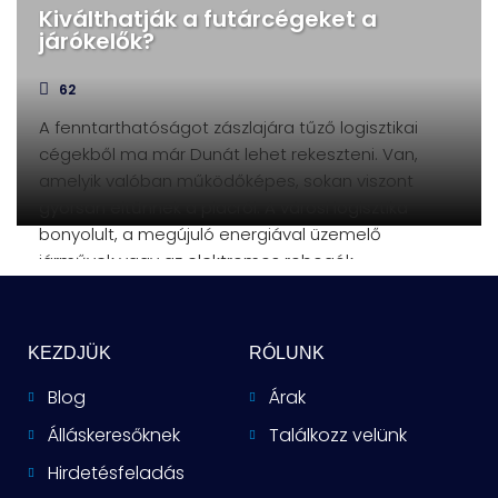
Kiválthatják a futárcégeket a
járókelők?
62
A fenntarthatóságot zászlajára tűző logisztikai
cégekből ma már Dunát lehet rekeszteni. Van,
amelyik valóban működőképes, sokan viszont
gyorsan eltűnnek a piacról. A városi logisztika
bonyolult, a megújuló energiával üzemelő
járművek vagy az elektromos robogók
önmagukban
KEZDJÜK
RÓLUNK
Blog
Árak
Álláskeresőknek
Találkozz velünk
Hirdetésfeladás