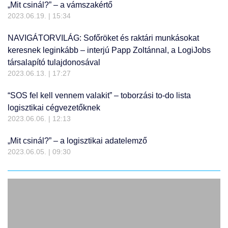
„Mit csinál?” – a vámszakértő
2023.06.19.
15:34
NAVIGÁTORVILÁG: Sofőröket és raktári munkásokat
keresnek leginkább – interjú Papp Zoltánnal, a LogiJobs
társalapító tulajdonosával
2023.06.13.
17:27
“SOS fel kell vennem valakit” – toborzási to-do lista
logisztikai cégvezetőknek
2023.06.06.
12:13
„Mit csinál?” – a logisztikai adatelemző
2023.06.05.
09:30