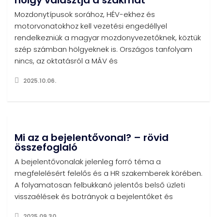
hölgy választja a szakmát
Mozdonytípusok sorához, HÉV-ekhez és
motorvonatokhoz kell vezetési engedéllyel
rendelkezniük a magyar mozdonyvezetőknek, köztük
szép számban hölgyeknek is. Országos tanfolyam
nincs, az oktatásról a MÁV és
2025.10.06.
Mi az a bejelentővonal? – rövid
összefoglaló
A bejelentővonalak jelenleg forró téma a
megfelelésért felelős és a HR szakemberek körében.
A folyamatosan felbukkanó jelentős belső üzleti
visszaélések és botrányok a bejelentőket és
2025.09.30.