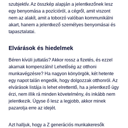
szubjektív. Az összkép alapján a jelentkezőnek lesz
egy benyomása a pozícióról, a cégről, amit viszont
nem az alakít, amit a toborzó valóban kommunikálni
akart, hanem a jelentkező személyes benyomásai és
tapasztalatai.
Elvárások és hiedelmek
Béren kívüli juttatás? Akkor rossz a fizetés, és ezzel
akarnak kompenzálni! Lehetőség az otthoni
munkavégzésre? Ha nagyon könyörgök, két hetente
egy napot talán engedik, hogy dolgozzak otthonról. Az
elvárások listája is lehet elrettentő, ha a jelentkező úgy
érzi, nem illik rá minden követelmény, és inkább nem
jelentkezik. Úgyse ő lesz a legjobb, akkor minek
pazarolja erre az idejét.
Azt halljuk, hogy a Z generációs munkakeresők