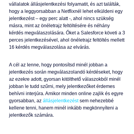
vállalatok állásjelentkezési folyamatit, és azt találták,
hogy a leggyorsabban a Netflixnél lehet elküldeni egy
jelentkezést – egy perc alatt -, ahol nincs szükség
másra, mint az önéletrajz feltöltésére és néhány
kérdés megválaszolására. Őket a Salesforce követi a 3
perces jelentkezésével, ahol önéletrajz feltöltés mellett
16 kérdés megválaszolása az elvárás.
A cél az lenne, hogy pontosítsd minél jobban a
jelentkezés során megválaszolandó kérdéseket, hogy
az ezekre adott, gyorsan kitölthető válaszokból minél
jobban le tudd szűrni, mely jelentkezőket érdemes
behívni interjúra. Amikor minden online zajlik és egyre
gyorsabban, az
állásjelentkezést
sem nehezebbé
kellene tenni, hanem minél inkább megkönnyíteni a
jelentkezők számára.