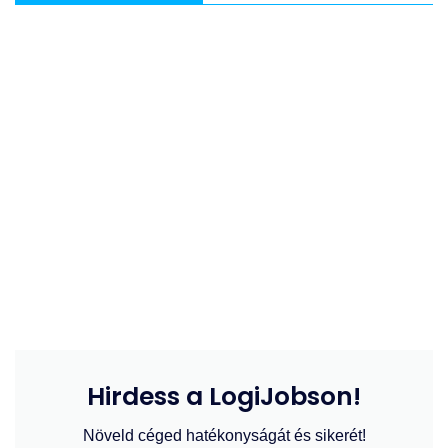
Hirdess a LogiJobson!
Növeld céged hatékonyságát és sikerét!