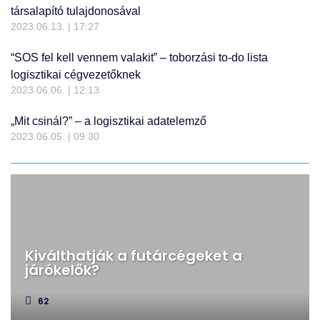
társalapító tulajdonosával
2023.06.13.
17:27
“SOS fel kell vennem valakit” – toborzási to-do lista
logisztikai cégvezetőknek
2023.06.06.
12:13
„Mit csinál?” – a logisztikai adatelemző
2023.06.05.
09:30
Kiválthatják a futárcégeket a
járókelők?
62