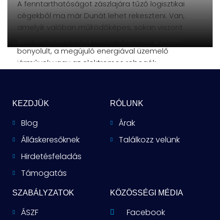
A fenntarthatóságot zászlajára tűző logisztikai
cégekből ma már Dunát lehet rekeszteni. Van,
amelyik valóban működőképes, sokan viszont
gyorsan eltűnnek a piacról. A városi logisztika
bonyolult, a megújuló energiával üzemelő
járművek vagy az elektromos robogók
önmagukban
KEZDJÜK
RÓLUNK
Blog
Árak
Álláskeresőknek
Találkozz velünk
Hirdetésfeladás
Támogatás
SZABÁLYZATOK
KÖZÖSSÉGI MÉDIA
ÁSZF
Facebook