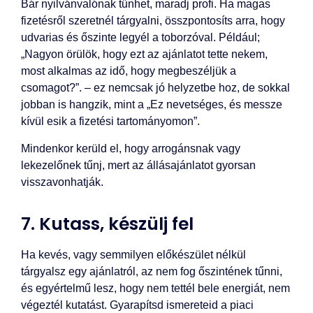
Bár nyilvánvalónak tűnhet, maradj profi. Ha magas
fizetésről szeretnél tárgyalni, összpontosíts arra, hogy
udvarias és őszinte legyél a toborzóval. Például;
„Nagyon örülök, hogy ezt az ajánlatot tette nekem,
most alkalmas az idő, hogy megbeszéljük a
csomagot?”. – ez nemcsak jó helyzetbe hoz, de sokkal
jobban is hangzik, mint a „Ez nevetséges, és messze
kívül esik a fizetési tartományomon”.
Mindenkor kerüld el, hogy arrogánsnak vagy
lekezelőnek tűnj, mert az állásajánlatot gyorsan
visszavonhatják.
7. Kutass, készülj fel
Ha kevés, vagy semmilyen előkészület nélkül
tárgyalsz egy ajánlatról, az nem fog őszintének tűnni,
és egyértelmű lesz, hogy nem tettél bele energiát, nem
végeztél kutatást. Gyarapítsd ismereteid a piaci