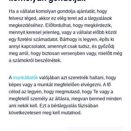
Ha a vállalat komolyan gondolja ajánlatát, hogy
felvesz téged, akkor ez elég teret ad a tárgyalások
megkezdéséhez. Előfordulhat, hogy megkérdezik,
mennyit keresel jelenleg, vagy a vállalat előbb közöl
egy fizetési számadatot. Bárhogy is legyen, építs ki
annyi kapcsolatot, amennyit csak tudsz, és győződj
meg arról, hogy biztosan versenyben vagy, mielőtt még
a számokról beszélnétek.
A
munkáltatók
valójában azt szeretnék hallani, hogy
képes vagy a munkát megfelelően elvégezni. A fő
célod az legyen, hogy megmutasd, hogy Te vagy a
megfelelő személy az állásra, megvan benned minden
ami nekik kell. Ezt a bértárgyalás fázisában
következetesen meg kell mutatnod.