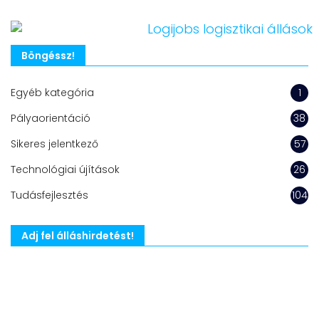
Böngéssz!
Egyéb kategória
1
Pályaorientáció
38
Sikeres jelentkező
57
Technológiai újítások
26
Tudásfejlesztés
104
Adj fel álláshirdetést!