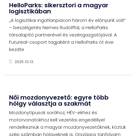
HelloParks: sikersztori a magyar
logisztikában
„A logisztikai ingatlanpiacon három év előnyünk volt”
– beszélgetés Nemes Rudolffal, a HelloParks
társalapító partnerével és vezérigazgatójával. A
Futureal-csoport tagjaként a HelloParks öt éve
kezdte
2025.10.13.
Női mozdonyvezető: egyre több
hölgy választja a szakmát
Mozdonytípusok sorához, HÉV-ekhez és
motorvonatokhoz kell vezetési engedéllyel
rendelkezniük a magyar mozdonyvezetőknek, köztük
szép számban hölgyeknek is. Országos tanfolyam