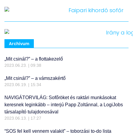
Archívum
„Mit csinál?” – a flottakezelő
2023.06.23.
09:38
„Mit csinál?” – a vámszakértő
2023.06.19.
15:34
NAVIGÁTORVILÁG: Sofőröket és raktári munkásokat
keresnek leginkább – interjú Papp Zoltánnal, a LogiJobs
társalapító tulajdonosával
2023.06.13.
17:27
“SOS fel kell vennem valakit” – toborzási to-do lista