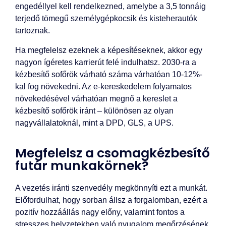
engedéllyel kell rendelkezned, amelybe a 3,5 tonnáig
terjedő tömegű személygépkocsik és kisteherautók
tartoznak.
Ha megfelelsz ezeknek a képesítéseknek, akkor egy
nagyon ígéretes karrierút felé indulhatsz. 2030-ra a
kézbesítő sofőrök várható száma várhatóan 10-12%-
kal fog növekedni. Az e-kereskedelem folyamatos
növekedésével várhatóan megnő a kereslet a
kézbesítő sofőrök iránt – különösen az olyan
nagyvállalatoknál, mint a DPD, GLS, a UPS.
Megfelelsz a csomagkézbesítő
futár munkakörnek?
A vezetés iránti szenvedély megkönnyíti ezt a munkát.
Előfordulhat, hogy sorban állsz a forgalomban, ezért a
pozitív hozzáállás nagy előny, valamint fontos a
stresszes helyzetekben való nyugalom megőrzésének