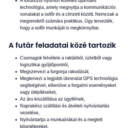
A fuvarozói nyomon követés optimális
technológia, amely megnyitja a kommunikációs
vonalakat a sofőr és a címzett között. Nemcsak a
megrendelő számára praktikus. Úgy tervezték,
hogy a sofőr munkáját is megkönnyítse.
A futár feladatai közé tartozik
Csomagok felvétele a raktárból, üzletből vagy
logisztikai gyűjtőpontról,
Megszervezi a furgonja rakodását,
Megtervezi a legjobb útvonalat GPS technológia
segítségével, elkerülve a forgalmi eseményeket
vagy útépítéseket,
Az áru kiszállítása az ügyfélnek,
Naprakész szállítási és átvételi nyilvántartás
vezetése,
Nyilvántartja a munkaórákat és a megtett
kilométereket,