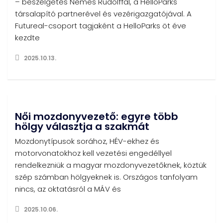
– beszélgetés Nemes Rudolffal, a HelloParks
társalapító partnerével és vezérigazgatójával. A
Futureal-csoport tagjaként a HelloParks öt éve
kezdte
2025.10.13.
Női mozdonyvezető: egyre több
hölgy választja a szakmát
Mozdonytípusok sorához, HÉV-ekhez és
motorvonatokhoz kell vezetési engedéllyel
rendelkezniük a magyar mozdonyvezetőknek, köztük
szép számban hölgyeknek is. Országos tanfolyam
nincs, az oktatásról a MÁV és
2025.10.06.