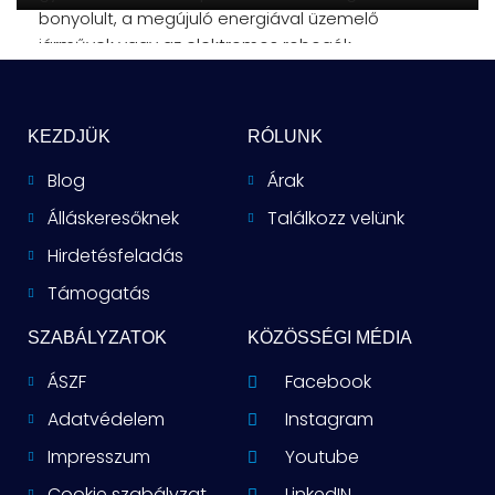
bonyolult, a megújuló energiával üzemelő
járművek vagy az elektromos robogók
önmagukban
KEZDJÜK
RÓLUNK
Blog
Árak
Álláskeresőknek
Találkozz velünk
Hirdetésfeladás
Támogatás
SZABÁLYZATOK
KÖZÖSSÉGI MÉDIA
ÁSZF
Facebook
Adatvédelem
Instagram
Impresszum
Youtube
Cookie szabályzat
LinkedIN