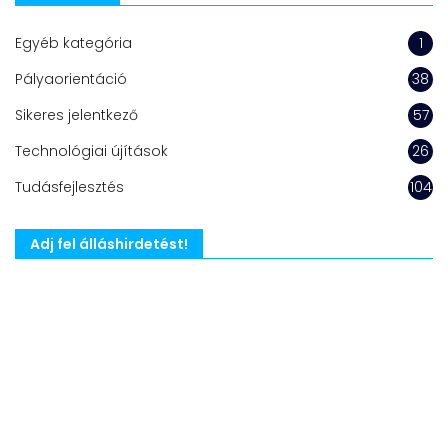
Egyéb kategória
1
Pályaorientáció
38
Sikeres jelentkező
57
Technológiai újítások
26
Tudásfejlesztés
104
Adj fel álláshirdetést!