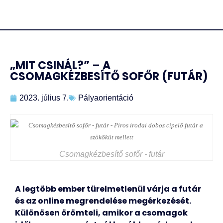
„MIT CSINÁL?” – A
CSOMAGKÉZBESÍTŐ SOFŐR (FUTÁR)
2023. július 7.
Pályaorientáció
Csomagkézbesítő sofőr - futár
A legtöbb ember türelmetlenül várja a futár
és az online megrendelése megérkezését.
Különösen örömteli, amikor a csomagok