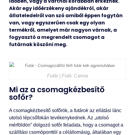
időben, vagy a vártnál korábban érkeznek.
Akár egy időérzékeny ajándékról, akár
állateledelről van szó amiből éppen fogytán
van, vagy egyszerűen csak egy olyan
termékről, amelyet már nagyon várnak, a
fogyasztó a megrendelt csomagot a
futárnak köszöni meg.
Futár | Fotó: Canva
Mi az a csomagkézbesítő
sofőr?
A csomagkézbesítő sofőrök, a
futárok
az ellátási lánc
utolsó lépcsőfokán tevékenykednek. Az „utolsó
mérföldön” dolgozó sofőr feladata, hogy a csomagot a
szállítási csomóponttól a célállomásig, általában egy