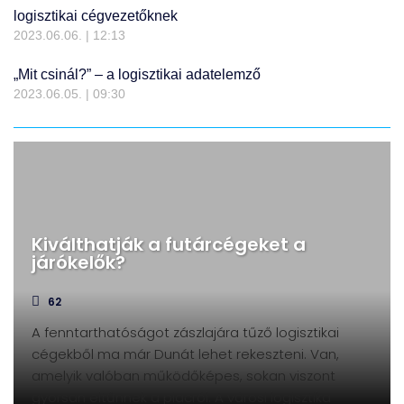
logisztikai cégvezetőknek
2023.06.06.
12:13
„Mit csinál?” – a logisztikai adatelemző
2023.06.05.
09:30
Kiválthatják a futárcégeket a
járókelők?
62
A fenntarthatóságot zászlajára tűző logisztikai
cégekből ma már Dunát lehet rekeszteni. Van,
amelyik valóban működőképes, sokan viszont
gyorsan eltűnnek a piacról. A városi logisztika