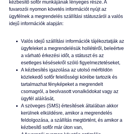
kézbesítő sofőr munkájának lényeges része. A
fuvarozói nyomon követés információt nyújt az
ügyfélnek a megrendelés szállítási státuszáról a valós
idejű információk alapján:
Valós idejű szállítási információk tájékoztatják az
ügyfeleket a megrendelésük hollétéről, beleértve
a várható érkezési időt, a státuszt és az
esetleges késésekről szóló figyelmeztetéseket,
A kézbesítés igazolása az utolsó mérföldön
közlekedő sofőr felelősségi körébe tartozik és
tartalmazhat fényképeket a megrendelt
csomagról, a beolvasott vonalkódokat vagy az
ügyfél aláírását,
A szöveges (SMS) értesítések általában akkor
kerülnek elküldésre, amikor a megrendelés
feldolgozása, a szállítás megtörtént, és amikor a
kézbesítő sofőr már úton van,