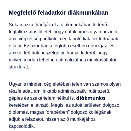
Megfelelő feladatkör diákmunkában
Sokan azzal hárítják el a diákmunkában történő
foglalkoztatás ötletét, hogy náluk nincs olyan pozíció,
amit végzettség nélküli, még tanuló fiatalok tudnának
ellátni. Ez azonban a legtöbb esetben nem igaz, és
amikor leülünk beszélgetni, hamar kiderül, hogy
milyen módon lehetne optimalizálni a munkavállalói
struktúrát.
Ugyanis minden cég életében jelen van számos olyan
részfeladat, ami inkább adminisztratív, rutinszerű,
diákmunka
gépies és szakértelem nélkül is,
keretében ellátható. Mégis, az adott területen dolgozó,
diplomás, magas “órabérben” dolgozó kollégának
adjuk a feladatot, hiszen az ő munkájához
kapcsolódik.