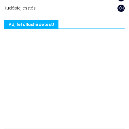
Tudásfejlesztés
104
Adj fel álláshirdetést!