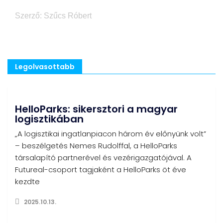
Szerző: Szűcs Róbert
Legolvasottabb
HelloParks: sikersztori a magyar
logisztikában
„A logisztikai ingatlanpiacon három év előnyünk volt”
– beszélgetés Nemes Rudolffal, a HelloParks
társalapító partnerével és vezérigazgatójával. A
Futureal-csoport tagjaként a HelloParks öt éve
kezdte
2025.10.13.