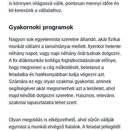
is könnyen világossá válik, pontosan mennyi időre és
kit keresünk a vállalathoz.
Gyakornoki programok
Nagyon sok egyetemista szeretne állandó, akár fizikai
munkát vállalni a tanulmányai mellett. Ilyenkor hetente
néhány napot, vagy napi néhány órát tudnak dolgozni.
A fix diákmunkás kolléga foglalkoztatásának előnye,
hogy megismeri a cég működését, beletanul a
feladatba és hatékonyabban tudja végezni azt.
Számára ez egy olyan szakmai gyakorlat, aminek
segítségével akár megismerheti azt a területet, ahol
majd később dolgozni szeretne. Hasznos, releváns
szakmai tapasztalatra tehet szert.
Olyan megoldás is elképzelhető, ahol sűrűn váltják
egymást a munkát elvégző fiatalok. A feladat jellegétől