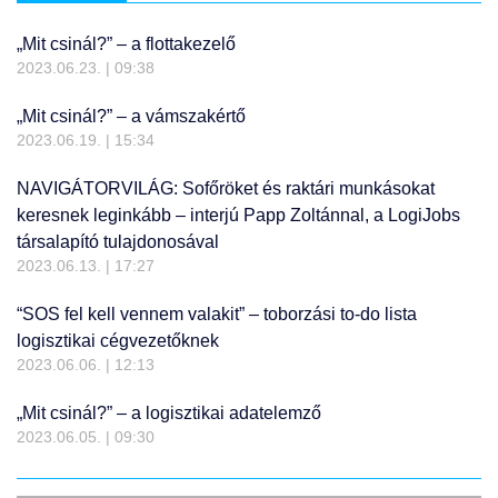
„Mit csinál?” – a flottakezelő
2023.06.23.
09:38
„Mit csinál?” – a vámszakértő
2023.06.19.
15:34
NAVIGÁTORVILÁG: Sofőröket és raktári munkásokat
keresnek leginkább – interjú Papp Zoltánnal, a LogiJobs
társalapító tulajdonosával
2023.06.13.
17:27
“SOS fel kell vennem valakit” – toborzási to-do lista
logisztikai cégvezetőknek
2023.06.06.
12:13
„Mit csinál?” – a logisztikai adatelemző
2023.06.05.
09:30