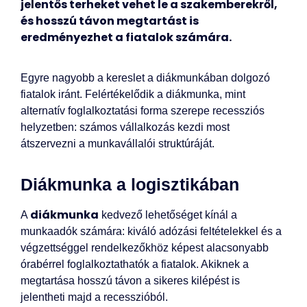
jelentős terheket vehet le a szakemberekről,
és hosszú távon megtartást is
eredményezhet a fiatalok számára.
Egyre nagyobb a kereslet a diákmunkában dolgozó
fiatalok iránt. Felértékelődik a diákmunka, mint
alternatív foglalkoztatási forma szerepe recessziós
helyzetben: számos vállalkozás kezdi most
átszervezni a munkavállalói struktúráját.
Diákmunka a logisztikában
diákmunka
A
kedvező lehetőséget kínál a
munkaadók számára: kiváló adózási feltételekkel és a
végzettséggel rendelkezőkhöz képest alacsonyabb
órabérrel foglalkoztathatók a fiatalok. Akiknek a
megtartása hosszú távon a sikeres kilépést is
jelentheti majd a recesszióból.