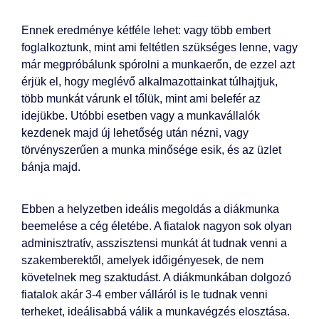
Ennek eredménye kétféle lehet: vagy több embert
foglalkoztunk, mint ami feltétlen szükséges lenne, vagy
már megpróbálunk spórolni a munkaerőn, de ezzel azt
érjük el, hogy meglévő alkalmazottainkat túlhajtjuk,
több munkát várunk el tőlük, mint ami belefér az
idejükbe. Utóbbi esetben vagy a munkavállalók
kezdenek majd új lehetőség után nézni, vagy
törvényszerűen a munka minősége esik, és az üzlet
bánja majd.
Ebben a helyzetben ideális megoldás a diákmunka
beemelése a cég életébe. A fiatalok nagyon sok olyan
adminisztratív, asszisztensi munkát át tudnak venni a
szakemberektől, amelyek időigényesek, de nem
követelnek meg szaktudást. A diákmunkában dolgozó
fiatalok akár 3-4 ember válláról is le tudnak venni
terheket, ideálisabbá válik a munkavégzés elosztása.