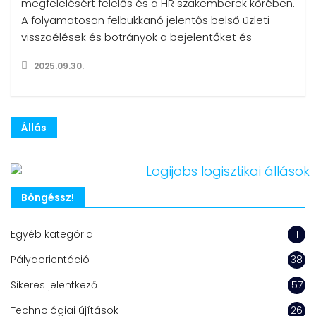
megfelelésért felelős és a HR szakemberek körében.
A folyamatosan felbukkanó jelentős belső üzleti
visszaélések és botrányok a bejelentőket és
2025.09.30.
Állás
Böngéssz!
Egyéb kategória
1
Pályaorientáció
38
Sikeres jelentkező
57
Technológiai újítások
26