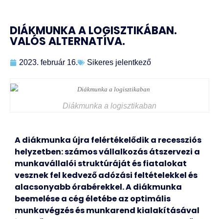
DIÁKMUNKA A LOGISZTIKÁBAN.
VALÓS ALTERNATÍVA.
2023. február 16.
Sikeres jelentkező
Diákmunka a logisztikaban
A diákmunka újra felértékelődik a recessziós
helyzetben: számos vállalkozás átszervezi a
munkavállalói struktúráját és fiatalokat
vesznek fel kedvező adózási feltételekkel és
alacsonyabb órabérekkel. A diákmunka
beemelése a cég életébe az optimális
munkavégzés és munkarend kialakításával