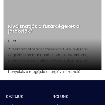
Kiválthatják a futárcégeket a
járókelők?
62
A fenntarthatóságot zászlajára tűző logisztikai
cégekből ma már Dunát lehet rekeszteni. Van,
amelyik valóban működőképes, sokan viszont
gyorsan eltűnnek a piacról. A városi logisztika
bonyolult, a megújuló energiával üzemelő
járművek vagy az elektromos robogók
önmagukban
KEZDJÜK
RÓLUNK