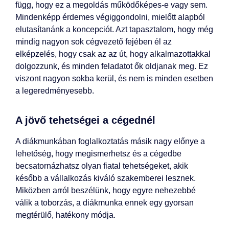
függ, hogy ez a megoldás működőképes-e vagy sem.
Mindenképp érdemes végiggondolni, mielőtt alapból
elutasítanánk a koncepciót. Azt tapasztalom, hogy még
mindig nagyon sok cégvezető fejében él az
elképzelés, hogy csak az az út, hogy alkalmazottakkal
dolgozzunk, és minden feladatot ők oldjanak meg. Ez
viszont nagyon sokba kerül, és nem is minden esetben
a legeredményesebb.
A jövő tehetségei a cégednél
A diákmunkában foglalkoztatás másik nagy előnye a
lehetőség, hogy megismerhetsz és a cégedbe
becsatornázhatsz olyan fiatal tehetségeket, akik
később a vállalkozás kiváló szakemberei lesznek.
Miközben arról beszélünk, hogy egyre nehezebbé
válik a toborzás, a diákmunka ennek egy gyorsan
megtérülő, hatékony módja.