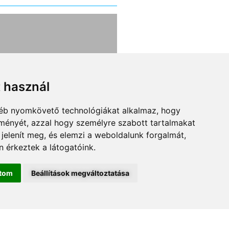
lthatják a
Pár éven belül
árcégeket a
elindulhat az Ube
kelők?
szerű kamionozá
t használ
84
gyéb nyomkövető technológiákat alkalmaz, hogy
ntarthatóságot zászlajára
Ha valakinek van egy bici
lményét, azzal hogy személyre szabott tartalmakat
logisztikai cégekből ma
vagy motorja, már jó ide
 jelenít meg, és elemzi a weboldalunk forgalmát,
unát lehet rekeszteni.
egész könnyen felcsaph
 érkeztek a látogatóink.
amelyik valóban
futárnak, de csak azért
őképes, sokan viszont
könnyen, mert vannak o
ítom
Beállítások megváltoztatása
an eltűnnek a piacról. A
köztes, úgynevezett
 logisztika bonyolult, a
platformszolgáltatók, a
uló energiával üzemelő
összeszervezik őt a kere
vek vagy az elektromos
és a kínálattal. A két
LIRATKOZOM A HÍRLEVÉLRE
gók önmagukban