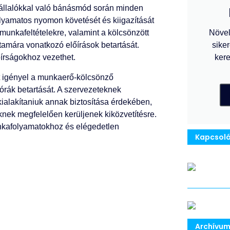
avállalókkal való bánásmód során minden
lyamatos nyomon követését és kiigazítását
munkafeltételekre, valamint a kölcsönzött
Növel
amára vonatkozó előírások betartását.
siker
bírságokhoz vezethet.
kere
t igényel a munkaerő-kölcsönző
órák betartását. A szervezeteknek
ialakítaniuk annak biztosítása érdekében,
nek megfelelően kerüljenek kiközvetítésre.
nkafolyamatokhoz és elégedetlen
Kapcsoló
Archívu