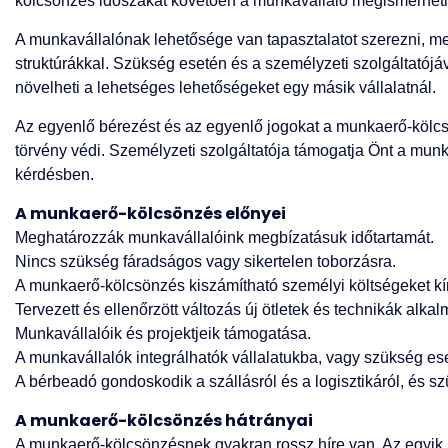
kölcsönzés időszakát követően a munkavállaló megismerheti a 
A munkavállalónak lehetősége van tapasztalatot szerezni, m
struktúrákkal. Szükség esetén és a személyzeti szolgáltatójáv
növelheti a lehetséges lehetőségeket egy másik vállalatnál.
Az egyenlő bérezést és az egyenlő jogokat a munkaerő-kölcs
törvény védi. Személyzeti szolgáltatója támogatja Önt a mun
kérdésben.
A munkaerő-kölcsönzés előnyei
Meghatározzák munkavállalóink megbízatásuk időtartamát.
Nincs szükség fáradságos vagy sikertelen toborzásra.
A munkaerő-kölcsönzés kiszámítható személyi költségeket k
Tervezett és ellenőrzött változás új ötletek és technikák alka
Munkavállalóik és projektjeik támogatása.
A munkavállalók integrálhatók vállalatukba, vagy szükség es
A bérbeadó gondoskodik a szállásról és a logisztikáról, és sz
A munkaerő-kölcsönzés hátrányai
A munkaerő-kölcsönzésnek gyakran rossz híre van. Az egyik