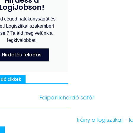
Hirdess a
LogiJobson!
d céged hatékonyságát és
ét! Logisztikai szakembert
sel? Találd meg velünk a
legkiválóbbat!
Hirdetés feladás
dó cikkek
m