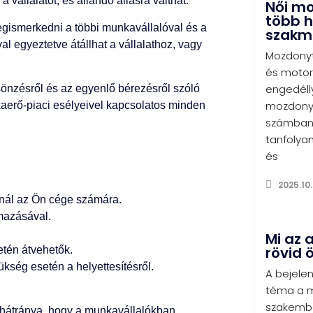
vállalatot, és állandó állásra válthat.
Női m
több h
egismerkedni a többi munkavállalóval és a
szakm
al egyeztetve átállhat a vállalathoz, vagy
Mozdonyt
és motor
engedéll
önzésről és az egyenlő bérezésről szóló
mozdonyv
kaerő-piaci esélyeivel kapcsolatos minden
számban 
tanfolyam
és
2025.10.
ínál az Ön cége számára.
lmazásával.
Mi az 
rövid 
etén átvehetők.
ükség esetén a helyettesítésről.
A bejelen
téma a m
szakembe
 hátránya, hogy a munkavállalókban