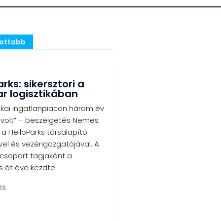
sottabb
rks: sikersztori a
 logisztikában
tikai ingatlanpiacon három év
 volt” – beszélgetés Nemes
, a HelloParks társalapító
el és vezérigazgatójával. A
-csoport tagjaként a
s öt éve kezdte
13.