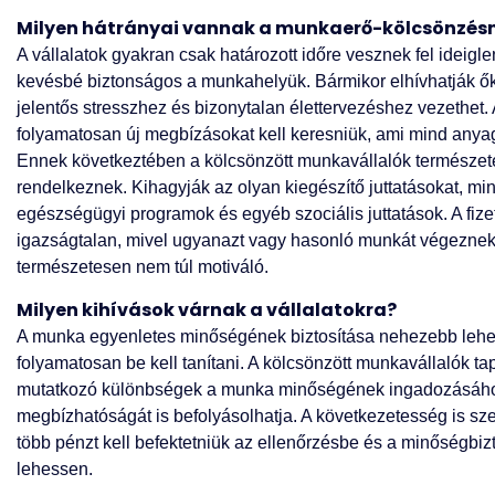
Milyen hátrányai vannak a munkaerő-kölcsönzésn
A vállalatok gyakran csak határozott időre vesznek fel ideigle
kevésbé biztonságos a munkahelyük. Bármikor elhívhatják őket
jelentős stresszhez és bizonytalan élettervezéshez vezethet
folyamatosan új megbízásokat kell keresniük, ami mind anyag
Ennek következtében a kölcsönzött munkavállalók természete
rendelkeznek. Kihagyják az olyan kiegészítő juttatásokat, mint
egészségügyi programok és egyéb szociális juttatások. A fize
igazságtalan, mivel ugyanazt vagy hasonló munkát végeznek,
természetesen nem túl motiváló.
Milyen kihívások várnak a vállalatokra?
A munka egyenletes minőségének biztosítása nehezebb lehet,
folyamatosan be kell tanítani. A kölcsönzött munkavállalók 
mutatkozó különbségek a munka minőségének ingadozásához
megbízhatóságát is befolyásolhatja. A következetesség is sze
több pénzt kell befektetniük az ellenőrzésbe és a minőségbizt
lehessen.