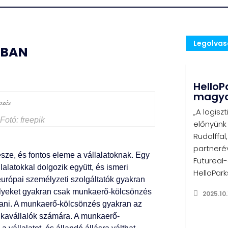
Legolva
ÁBAN
HelloPa
magyar
„A logisz
Fotó: freepik
előnyünk
Rudolffal
partnerév
ze, és fontos eleme a vállalatoknak. Egy
Futureal
lalatokkal dolgozik együtt, és ismeri
HelloPark
-európai személyzeti szolgáltatók gyakran
elyeket gyakran csak munkaerő-kölcsönzés
2025.10.
ani. A munkaerő-kölcsönzés gyakran az
nkavállalók számára. A munkaerő-