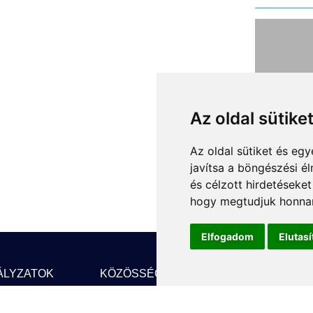
Kivá
fut
járó
Az oldal sütike
62
Az oldal sütiket és e
A fen
javítsa a böngészési é
tűző 
és célzott hirdetéseket
már D
hogy megtudjuk honnan
Van, 
működ
Elfogadom
Elutas
gyors
városi
ÁLYZATOK
KÖZÖSSÉGI MÉDIA
HÍRLEVÉL
megúj
jármű
F
Facebook
FE
robo