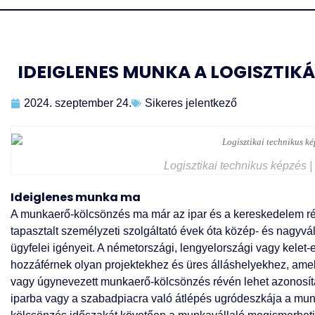
IDEIGLENES MUNKA A LOGISZTIK
2024. szeptember 24.
Sikeres jelentkező
Logisztikai technikus képzés | 
Ideiglenes munka ma
A munkaerő-kölcsönzés ma már az ipar és a kereskedelem rés
tapasztalt személyzeti szolgáltató évek óta közép- és nagyvál
ügyfelei igényeit. A németországi, lengyelországi vagy kelet
hozzáférnek olyan projektekhez és üres álláshelyekhez, am
vagy úgynevezett munkaerő-kölcsönzés révén lehet azonosít
iparba vagy a szabadpiacra való átlépés ugródeszkája a mu