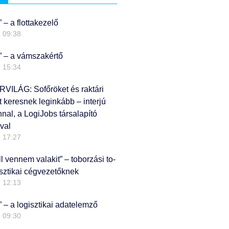
” – a flottakezelő
09:38
?” – a vámszakértő
15:34
ILÁG: Sofőröket és raktári
keresnek leginkább – interjú
nal, a LogiJobs társalapító
val
17:27
l vennem valakit” – toborzási to-
gisztikai cégvezetőknek
12:13
” – a logisztikai adatelemző
09:30