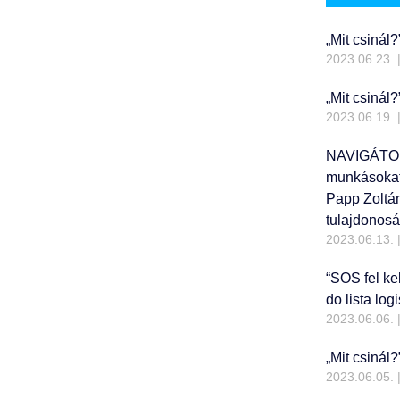
„Mit csinál?
2023.06.23.
„Mit csinál
2023.06.19.
NAVIGÁTORV
munkásokat 
Papp Zoltán
tulajdonosá
2023.06.13.
“SOS fel kel
do lista lo
2023.06.06.
„Mit csinál?
2023.06.05.