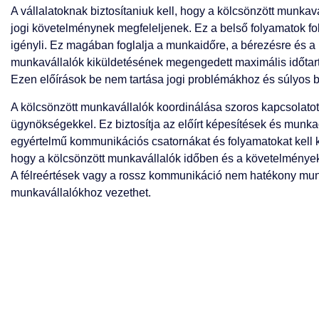
A vállalatoknak biztosítaniuk kell, hogy a kölcsönzött munk
jogi követelménynek megfeleljenek. Ez a belső folyamatok fo
igényli. Ez magában foglalja a munkaidőre, a bérezésre és a 
munkavállalók kiküldetésének megengedett maximális időtart
Ezen előírások be nem tartása jogi problémákhoz és súlyos 
A kölcsönzött munkavállalók koordinálása szoros kapcsolato
ügynökségekkel. Ez biztosítja az előírt képesítések és munka
egyértelmű kommunikációs csatornákat és folyamatokat kell k
hogy a kölcsönzött munkavállalók időben és a követelmények
A félreértések vagy a rossz kommunikáció nem hatékony mu
munkavállalókhoz vezethet.