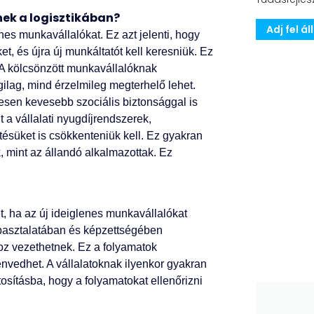
ek a logisztikában?
Adj fel á
nes munkavállalókat. Ez azt jelenti, hogy
, és újra új munkáltatót kell keresniük. Ez
. A kölcsönzött munkavállalóknak
ilag, mind érzelmileg megterhelő lehet.
sen kevesebb szociális biztonsággal is
 a vállalati nyugdíjrendszerek,
tésüket is csökkenteniük kell. Ez gyakran
 mint az állandó alkalmazottak. Ez
 ha az új ideiglenes munkavállalókat
tapasztalatában és képzettségében
 vezethetnek. Ez a folyamatok
nvedhet. A vállalatoknak ilyenkor gyakran
osításba, hogy a folyamatokat ellenőrizni