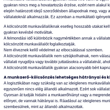
gyakran nincs meg a hovatartozás érzése, ezért nem alakul k
elején határozott idejű szerződésben állapodnak meg, vagy 
vállalatoknál alkalmazzák. Ez azonban a munkáltató igényeitő
A kölcsönzött munkavállalóknak esetleg hosszabb utakat kel
gyakran kevésbé motiváltak.
A felmondási idő különbözik nagymértékben annak a vállalatna
kölcsönzött munkavállalót foglalkoztatják.
Nem élveznek kellő védelmet az elbocsátással szemben.
A kölcsönzött munkavállalók nem sztrájkolhatnak, nem válas
vállalati nyugdíjra vagy további juttatásokra a vállalatnál, ah
A kölcsönzött munkavállalók gyakran alacsonyabb bért kapnak
A munkaerő-kölcsönzés lehetséges hátrányai és ki
A logisztikában nagy szükség van az ideiglenes munkavállal
egyszerűen nincs elég állandó alkalmazott. Ezért sok vállala
Gyorsan át tudják hidalni a munkaerőhiányt vagy a megren
előnyei, de vannak hátrányai is. Ráadásul az ideiglenes mun
szembesülnek, mint az állandó alkalmazottak.