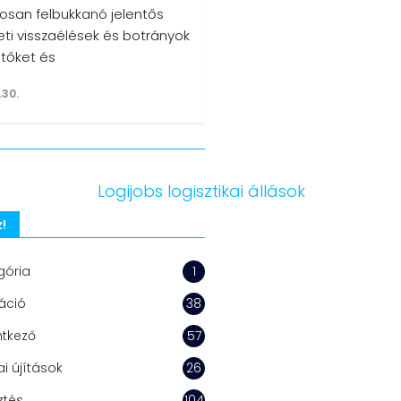
osan felbukkanó jelentős
eti visszaélések és botrányok
ntőket és
.30.
!
gória
1
áció
38
ntkező
57
i újítások
26
ztés
104