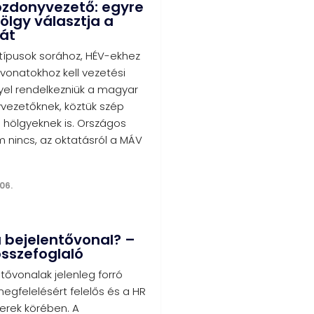
ozdonyvezető: egyre
ölgy választja a
át
ípusok sorához, HÉV-ekhez
vonatokhoz kell vezetési
yel rendelkezniük a magyar
ezetőknek, köztük szép
hölgyeknek is. Országos
 nincs, az oktatásról a MÁV
06.
a bejelentővonal? –
összefoglaló
tővonalak jelenleg forró
egfelelésért felelős és a HR
rek körében. A