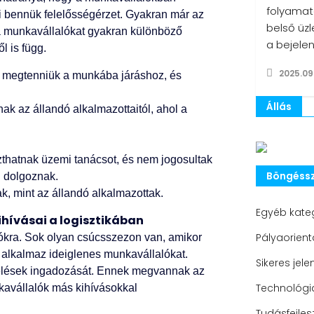
folyamat
i bennük felelősségérzet. Gyakran már az
belső üzl
a munkavállalókat gyakran különböző
a bejele
l is függ.
2025.09
l megtenniük a munkába járáshoz, és
Állás
k az állandó alkalmazottaitól, ahol a
zthatnak üzemi tanácsot, és nem jogosultak
Böngéssz
ol dolgoznak.
, mint az állandó alkalmazottak.
Egyéb kate
hívásai a logisztikában
Pályaorient
ókra. Sok olyan csúcsszezon van, amikor
t alkalmaz ideiglenes munkavállalókat.
Sikeres jele
delések ingadozását. Ennek megvannak az
Technológia
kavállalók más kihívásokkal
Tudásfejles