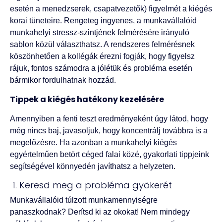
esetén a menedzserek, csapatvezetők) figyelmét a kiégés
korai tüneteire. Rengeteg ingyenes, a munkavállalóid
munkahelyi stressz-szintjének felmérésére irányuló
sablon közül választhatsz. A rendszeres felmérésnek
köszönhetően a kollégák érezni fogják, hogy figyelsz
rájuk, fontos számodra a jólétük és probléma esetén
bármikor fordulhatnak hozzád.
Tippek a kiégés hatékony kezelésére
Amennyiben a fenti teszt eredményeként úgy látod, hogy
még nincs baj, javasoljuk, hogy koncentrálj továbbra is a
megelőzésre. Ha azonban a munkahelyi kiégés
egyértelműen betört céged falai közé, gyakorlati tippjeink
segítségével könnyedén javíthatsz a helyzeten.
1. Keresd meg a probléma gyökerét
Munkavállalóid túlzott munkamennyiségre
panaszkodnak? Derítsd ki az okokat! Nem mindegy