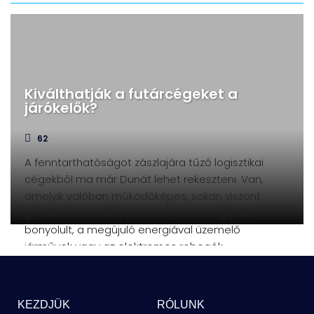
Kiválthatják a futárcégeket a
járókelők?
62
A fenntarthatóságot zászlajára tűző logisztikai
cégekből ma már Dunát lehet rekeszteni. Van,
amelyik valóban működőképes, sokan viszont
gyorsan eltűnnek a piacról. A városi logisztika
bonyolult, a megújuló energiával üzemelő
járművek vagy az elektromos robogók
önmagukban
KEZDJÜK
RÓLUNK