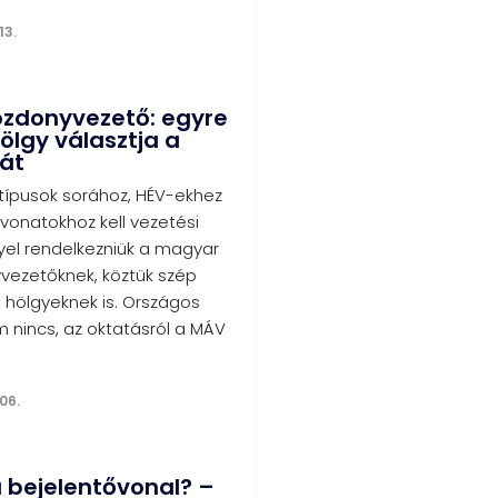
13.
ozdonyvezető: egyre
ölgy választja a
át
ípusok sorához, HÉV-ekhez
vonatokhoz kell vezetési
yel rendelkezniük a magyar
ezetőknek, köztük szép
hölgyeknek is. Országos
 nincs, az oktatásról a MÁV
06.
a bejelentővonal? –