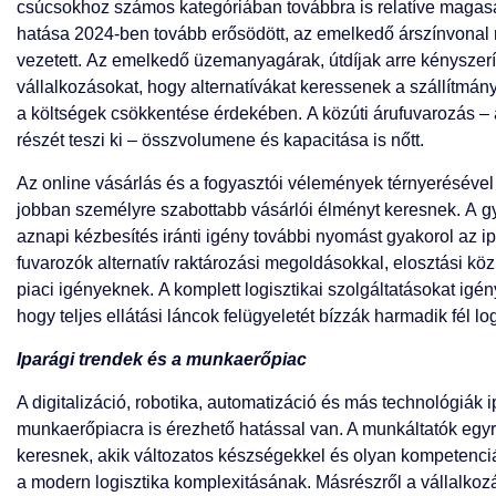
csúcsokhoz számos kategóriában továbbra is relatíve magasak.
hatása 2024-ben tovább erősödött, az emelkedő árszínvonal 
vezetett. Az emelkedő üzemanyagárak, útdíjak arre kényszeríti
vállalkozásokat, hogy alternatívákat keressenek a szállítm
a költségek csökkentése érdekében. A közúti árufuvarozás – 
részét teszi ki – összvolumene és kapacitása is nőtt.
Az online vásárlás és a fogyasztói vélemények térnyerésével 
jobban személyre szabottabb vásárlói élményt keresnek. A gy
aznapi kézbesítés iránti igény további nyomást gyakorol az i
fuvarozók alternatív raktározási megoldásokkal, elosztási köz
piaci igényeknek. A komplett logisztikai szolgáltatásokat igén
hogy teljes ellátási láncok felügyeletét bízzák harmadik fél lo
Iparági trendek és a munkaerőpiac
A digitalizáció, robotika, automatizáció és más technológiák i
munkaerőpiacra is érezhető hatással van. A munkáltatók eg
keresnek, akik változatos készségekkel és olyan kompetenc
a modern logisztika komplexitásának. Másrészről a vállalk