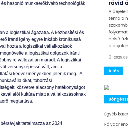
rövid 
s és hasonló munkaerőkiváltó technológiák
A bejelen
téma a m
szakembe
folyamat
n a logisztikai ágazatra. A kézbesítési és
belső üzl
aerő iránti igény egyre inkább krónikussá
a bejele
al hozta a logisztikai vállalkozások
gnövelte a logisztikai dolgozók iránti
2025.09
bbnyire változatlan maradt. A logisztikai
vül versenyképessé vált, ami a
Állás
ttatási kedvezményekben jelenik meg. A
unkavállalókat, toborzási
öltségeit, közvetve alacsony hatékonyságot
avállalói kultúra miatt a vállalkozásoknak
Böngéssz
aerő megtartása.
Egyéb kate
k bérsávjait tartalmazza az 2024
Pályaorient