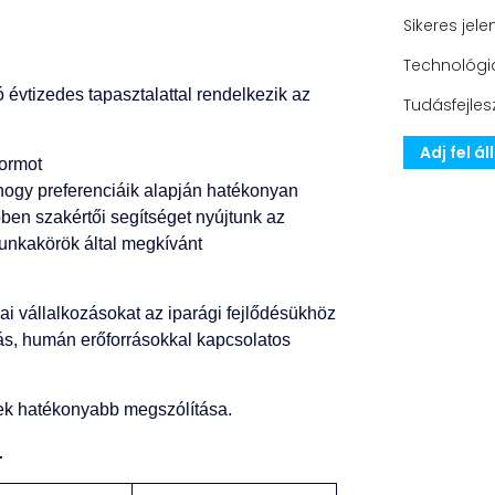
Sikeres jele
Technológia
ó évtizedes tapasztalattal rendelkezik az
Tudásfejles
Adj fel á
formot
 hogy preferenciáik alapján hatékonyan
bben szakértői segítséget nyújtunk az
unkakörök által megkívánt
kai vállalkozásokat az iparági fejlődésükhöz
ás, humán erőforrásokkal kapcsolatos
gek hatékonyabb megszólítása.
.