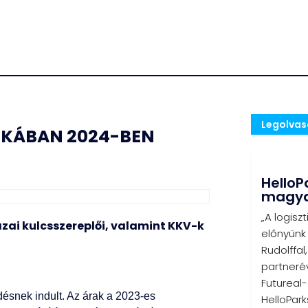
Legolva
TIKÁBAN 2024-BEN
HelloPa
magyar
„A logisz
azai kulcsszereplői, valamint KKV-k
előnyünk
Rudolffal
partnerév
Futureal
edésnek indult. Az árak a 2023-es
HelloPark