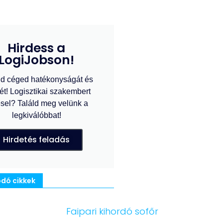
Hirdess a
LogiJobson!
d céged hatékonyságát és
ét! Logisztikai szakembert
sel? Találd meg velünk a
legkiválóbbat!
Hirdetés feladás
dó cikkek