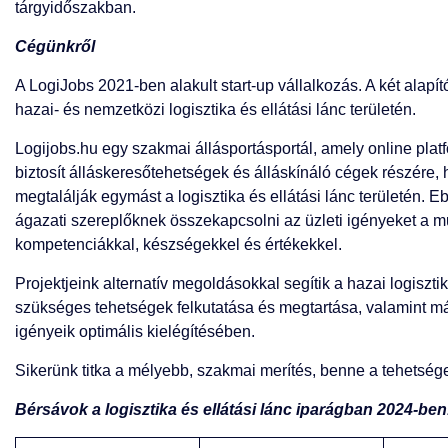
tárgyidőszakban.
Cégünkről
A LogiJobs 2021-ben alakult start-up vállalkozás. A két alapít
hazai- és nemzetközi logisztika és ellátási lánc területén.
Logijobs.hu egy szakmai állásportásportál, amely online plat
biztosít álláskeresőtehetségek és álláskínáló cégek részére,
megtalálják egymást a logisztika és ellátási lánc területén. E
ágazati szereplőknek összekapcsolni az üzleti igényeket a m
kompetenciákkal, készségekkel és értékekkel.
Projektjeink alternatív megoldásokkal segítik a hazai logiszti
szükséges tehetségek felkutatása és megtartása, valamint m
igényeik optimális kielégítésében.
Sikerünk titka a mélyebb, szakmai merítés, benne a tehetsé
Bérsávok a logisztika és ellátási lánc iparágban 2024-ben