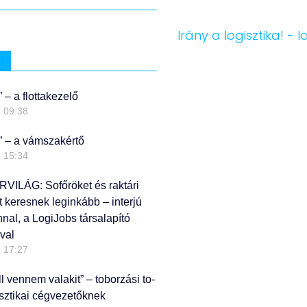
m
” – a flottakezelő
09:38
?” – a vámszakértő
15:34
ILÁG: Sofőröket és raktári
keresnek leginkább – interjú
nal, a LogiJobs társalapító
val
17:27
l vennem valakit” – toborzási to-
gisztikai cégvezetőknek