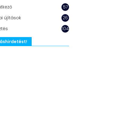
ntkező
57
i újítások
26
ztés
104
lláshirdetést!