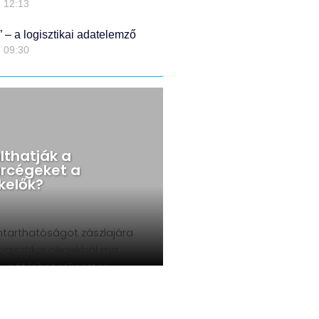
12:13
” – a logisztikai adatelemző
09:30
lthatják a
Pár éven belül
árcégeket a
elindulhat az Ube
kelők?
szerű kamionozá
83
ntarthatóságot zászlajára
Ha valakinek van egy bici
logisztikai cégekből ma
vagy motorja, már jó ide
unát lehet rekeszteni.
egész könnyen felcsaph
amelyik valóban
futárnak, de csak azért
őképes, sokan viszont
könnyen, mert vannak o
an eltűnnek a piacról. A
köztes, úgynevezett