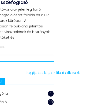
összefoglaló
tővonalak jelenleg forró
egfelelésért felelős és a HR
rek körében. A
osan felbukkanó jelentős
eti visszaélések és botrányok
ntőket és
.30.
!
gória
1
áció
38