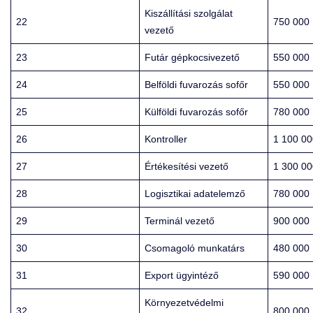
Kiszállítási szolgálat
22
750 000
vezető
23
Futár gépkocsivezető
550 000
24
Belföldi fuvarozás sofőr
550 000
25
Külföldi fuvarozás sofőr
780 000
26
Kontroller
1 100 00
27
Értékesítési vezető
1 300 00
28
Logisztikai adatelemző
780 000
29
Terminál vezető
900 000
30
Csomagoló munkatárs
480 000
31
Export ügyintéző
590 000
Környezetvédelmi
32
800 000