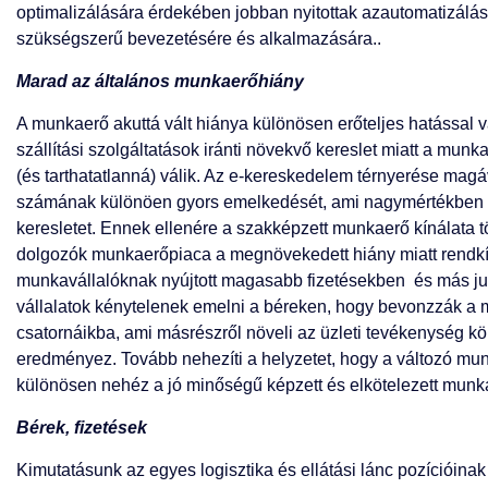
optimalizálására érdekében jobban nyitottak azautomatizálá
szükségszerű bevezetésére és alkalmazására..
Marad az általános munkaerőhiány
A munkaerő akuttá vált hiánya különösen erőteljes hatással va
szállítási szolgáltatások iránti növekvő kereslet miatt a munk
(és tarthatatlanná) válik. Az e-kereskedelem térnyerése magáv
számának különöen gyors emelkedését, ami nagymértékben me
keresletet. Ennek ellenére a szakképzett munkaerő kínálata tö
dolgozók munkaerőpiaca a megnövekedett hiány miatt rendkí
munkavállalóknak nyújtott magasabb fizetésekben és más ju
vállalatok kénytelenek emelni a béreken, hogy bevonzzák a m
csatornáikba, ami másrészről növeli az üzleti tevékenység k
eredményez. Tovább nehezíti a helyzetet, hogy a változó munk
különösen nehéz a jó minőségű képzett és elkötelezett munk
Bérek, fizetések
Kimutatásunk
az egyes logisztika és ellátási lánc pozícióina