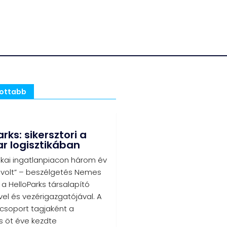
sottabb
rks: sikersztori a
 logisztikában
tikai ingatlanpiacon három év
 volt” – beszélgetés Nemes
, a HelloParks társalapító
el és vezérigazgatójával. A
-csoport tagjaként a
s öt éve kezdte