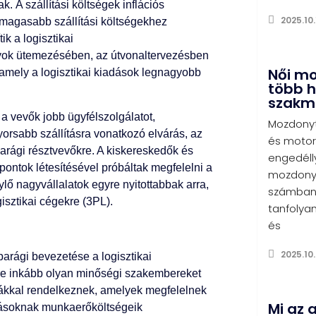
 A szállítási költségek inflációs
2025.10.
magasabb szállítási költségekhez
k a logisztikai
ányok ütemezésében, az útvonaltervezésben
Női m
amely a logisztikai kiadások legnagyobb
több h
szakm
a vevők jobb ügyfélszolgálatot,
Mozdonyt
orsabb szállításra vonatkozó elvárás, az
és motor
parági résztvevőkre. A kiskereskedők és
engedéll
pontok létesítésével próbáltak megfelelni a
mozdonyv
ylő nagyvállalatok egyre nyitottabbak arra,
számban 
gisztikai cégekre (3PL).
tanfolyam
és
2025.10.
parági bevezetése a logisztikai
yre inkább olyan minőségi szakembereket
iákkal rendelkeznek, amelyek megfelelnek
Mi az 
ozásoknak munkaerőköltségeik