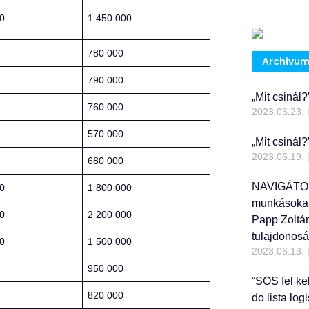
0
1 450 000
780 000
Archívu
790 000
„Mit csinál?
760 000
2023.06.23.
570 000
„Mit csinál
2023.06.19.
680 000
NAVIGÁTORV
0
1 800 000
munkásokat 
0
2 200 000
Papp Zoltán
tulajdonosá
0
1 500 000
2023.06.13.
950 000
“SOS fel kel
820 000
do lista lo