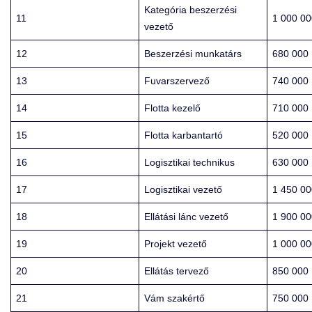
Kategória beszerzési
11
1 000 00
vezető
12
Beszerzési munkatárs
680 000
13
Fuvarszervező
740 000
14
Flotta kezelő
710 000
15
Flotta karbantartó
520 000
16
Logisztikai technikus
630 000
17
Logisztikai vezető
1 450 00
18
Ellátási lánc vezető
1 900 00
19
Projekt vezető
1 000 00
20
Ellátás tervező
850 000
21
Vám szakértő
750 000