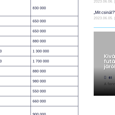
2023.06.06.
830 000
„Mit csinál?
2023.06.05.
650 000
650 000
880 000
0
1 300 000
Kivá
fut
0
1 700 000
járó
880 000
61
980 000
A fen
tűző 
550 000
már D
660 000
Van, 
működ
gyors
900 000