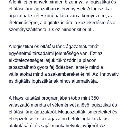
A fenti fejlemények minden bizonnyal a logisztikai és
ellátási lánc ágazatban is érvényesek. A logisztikai
ágazatnak széleskörű hatása van a környezetre, az
életminőségre, a digitalizációra, a közlekedésre és a
személyszállításra. És ez mindenkit érint…
A logisztikai és ellátási lánc ágazatnak tehát
egyértelmű társadalmi jelentősége van. Ezt az
elkötelezettséget látjuk tükröződni a piacon
tapasztalható gyors fejlődésben, amely mind a
vállalatokat mind a szakembereket érinti. Az innovatív
és digitális logisztikának nincs alternatívája.
A Hays kutatási programjában több mint 350
válaszadó mondta el véleményét a jövő logisztikai és
ellátási lánc ágazatáról. Megosztották ismereteiket és
elképzeléseiket az ágazaton belüli foglalkoztatás
alakulásáról és saját munkahelyük jövőjéről. Az