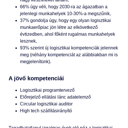
66% úgy véli, hogy 2030-ra az ágazatban a
jelenlegi munkahelyek 10-30%-a megszűnik,
37% gondolja úgy, hogy egy olyan logisztikai
munkaerőpiac jön létre az elkövetkező
évtizedben, ahol főként rugalmas munkahelyek
lesznek,
93% szerint új logisztikai kompetenciák jelennek
meg (néhány kompetenciát az alábbiakban mi is
megjelenítünk).
A jövő kompetenciái
Logisztikai programtervező
Előrejelző ellátási lánc adatelemző
Circular logisztikai auditor
High tech szállításirányító
Tagadhatatlanul izgalmas évek elé néz a logisztikai