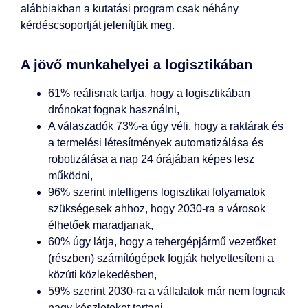
alábbiakban a kutatási program csak néhány
kérdéscsoportját jelenítjük meg.
A jövő munkahelyei a logisztikában
61% reálisnak tartja, hogy a logisztikában
drónokat fognak használni,
A válaszadók 73%-a úgy véli, hogy a raktárak és
a termelési létesítmények automatizálása és
robotizálása a nap 24 órájában képes lesz
működni,
96% szerint intelligens logisztikai folyamatok
szükségesek ahhoz, hogy 2030-ra a városok
élhetőek maradjanak,
60% úgy látja, hogy a tehergépjármű vezetőket
(részben) számítógépek fogják helyettesíteni a
közúti közlekedésben,
59% szerint 2030-ra a vállalatok már nem fognak
nagy készleteket tartani,