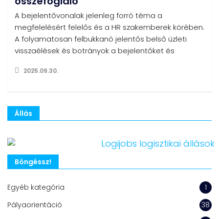
összefoglaló
A bejelentővonalak jelenleg forró téma a
megfelelésért felelős és a HR szakemberek körében.
A folyamatosan felbukkanó jelentős belső üzleti
visszaélések és botrányok a bejelentőket és
2025.09.30.
Állás
Böngéssz!
Egyéb kategória
1
Pályaorientáció
38