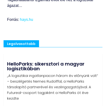
ágazat…
Forrás:
hays.hu
Legolvasottabb
HelloParks: sikersztori a magyar
logisztikában
„A logisztikai ingatlanpiacon három év előnyünk volt”
– beszélgetés Nemes Rudolffal, a HelloParks
társalapító partnerével és vezérigazgatójával. A
Futureal-csoport tagjaként a HelloParks öt éve
kezdte