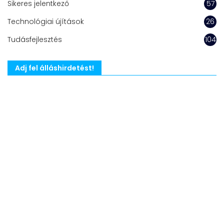
Sikeres jelentkező
57
Technológiai újítások
26
Tudásfejlesztés
104
Adj fel álláshirdetést!