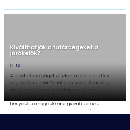
Kiválthatják a futárcégeket a
járókelők?
62
A fenntarthatóságot zászlajára tűző logisztikai
cégekből ma már Dunát lehet rekeszteni. Van,
amelyik valóban működőképes, sokan viszont
gyorsan eltűnnek a piacról. A városi logisztika
bonyolult, a megújuló energiával üzemelő
járművek vagy az elektromos robogók
önmagukban