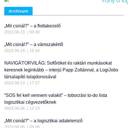
Archívum
„Mit csinál?” – a flottakezelő
2023.06.23.
09:38
„Mit csinál?” – a vámszakértő
2023.06.19.
15:34
NAVIGÁTORVILÁG: Sofőröket és raktári munkásokat
keresnek leginkább – interjú Papp Zoltánnal, a LogiJobs
társalapító tulajdonosával
2023.06.13.
17:27
“SOS fel kell vennem valakit” – toborzási to-do lista
logisztikai cégvezetőknek
2023.06.06.
12:13
„Mit csinál?” – a logisztikai adatelemző
2023.06.05.
09:30