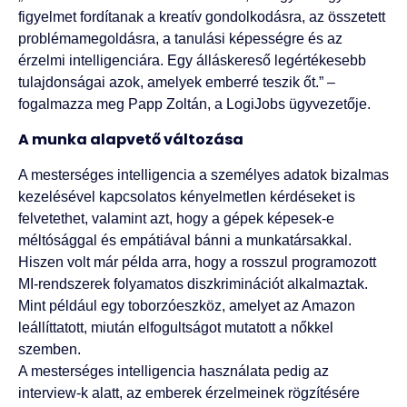
figyelmet fordítanak a kreatív gondolkodásra, az összetett
problémamegoldásra, a tanulási képességre és az
érzelmi intelligenciára. Egy álláskereső legértékesebb
tulajdonságai azok, amelyek emberré teszik őt.” –
fogalmazza meg Papp Zoltán, a LogiJobs ügyvezetője.
A munka alapvető változása
A mesterséges intelligencia a személyes adatok bizalmas
kezelésével kapcsolatos kényelmetlen kérdéseket is
felvetethet, valamint azt, hogy a gépek képesek-e
méltósággal és empátiával bánni a munkatársakkal.
Hiszen volt már példa arra, hogy a rosszul programozott
MI-rendszerek folyamatos diszkriminációt alkalmaztak.
Mint például egy toborzóeszköz, amelyet az Amazon
leállíttatott, miután elfogultságot mutatott a nőkkel
szemben.
A mesterséges intelligencia használata pedig az
interview-k alatt, az emberek érzelmeinek rögzítésére