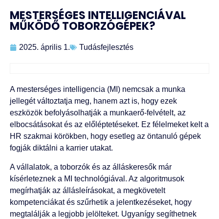
MESTERSÉGES INTELLIGENCIÁVAL
MŰKÖDŐ TOBORZÓGÉPEK?
2025. április 1.
Tudásfejlesztés
A mesterséges intelligencia (MI) nemcsak a munka
jellegét változtatja meg, hanem azt is, hogy ezek
eszközök befolyásolhatják a munkaerő-felvételt, az
elbocsátásokat és az előléptetéseket. Ez félelmeket kelt a
HR szakmai körökben, hogy esetleg az öntanuló gépek
fogják diktálni a karrier utakat.
A vállalatok, a toborzók és az álláskeresők már
kísérleteznek a MI technológiával. Az algoritmusok
megírhatják az állásleírásokat, a megkövetelt
kompetenciákat és szűrhetik a jelentkezéseket, hogy
megtalálják a legjobb jelölteket. Ugyanígy segíthetnek