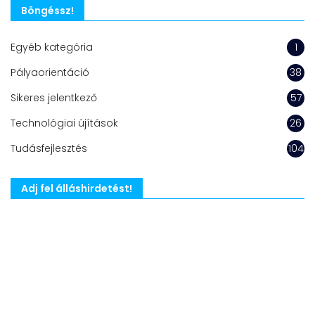
Böngéssz!
Egyéb kategória
1
Pályaorientáció
38
Sikeres jelentkező
57
Technológiai újítások
26
Tudásfejlesztés
104
Adj fel álláshirdetést!