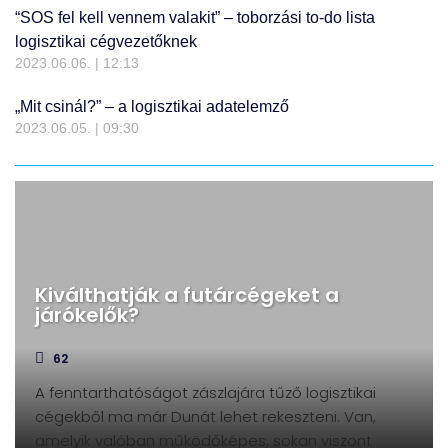
“SOS fel kell vennem valakit” – toborzási to-do lista
logisztikai cégvezetőknek
2023.06.06.
12:13
„Mit csinál?” – a logisztikai adatelemző
2023.06.05.
09:30
Kiválthatják a futárcégeket a
járókelők?
62
A fenntarthatóságot zászlajára tűző logisztikai
cégekből ma már Dunát lehet rekeszteni. Van,
amelyik valóban működőképes, sokan viszont