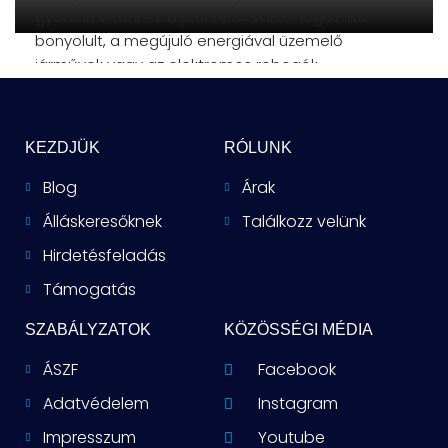
gyorsan eltűnnek a piacról. A városi logisztika
bonyolult, a megújuló energiával üzemelő
járművek vagy az elektromos robogók
önmagukban
KEZDJÜK
RÓLUNK
Blog
Árak
Álláskeresőknek
Találkozz velünk
Hirdetésfeladás
Támogatás
SZABÁLYZATOK
KÖZÖSSÉGI MÉDIA
ÁSZF
Facebook
Adatvédelem
Instagram
Impresszum
Youtube