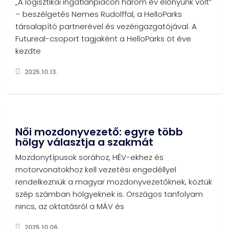
„A logisztikai ingatlanpiacon három év előnyünk volt”
– beszélgetés Nemes Rudolffal, a HelloParks
társalapító partnerével és vezérigazgatójával. A
Futureal-csoport tagjaként a HelloParks öt éve
kezdte
2025.10.13.
Női mozdonyvezető: egyre több
hölgy választja a szakmát
Mozdonytípusok sorához, HÉV-ekhez és
motorvonatokhoz kell vezetési engedéllyel
rendelkezniük a magyar mozdonyvezetőknek, köztük
szép számban hölgyeknek is. Országos tanfolyam
nincs, az oktatásról a MÁV és
2025.10.06.