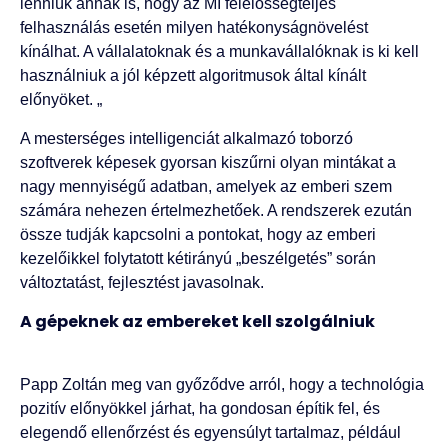
lenniük annak is, hogy az MI felelősségteljes
felhasználás esetén milyen hatékonyságnövelést
kínálhat. A vállalatoknak és a munkavállalóknak is ki kell
használniuk a jól képzett algoritmusok által kínált
előnyöket. „
A mesterséges intelligenciát alkalmazó toborzó
szoftverek képesek gyorsan kiszűrni olyan mintákat a
nagy mennyiségű adatban, amelyek az emberi szem
számára nehezen értelmezhetőek. A rendszerek ezután
össze tudják kapcsolni a pontokat, hogy az emberi
kezelőikkel folytatott kétirányú „beszélgetés” során
változtatást, fejlesztést javasolnak.
A gépeknek az embereket kell szolgálniuk
Papp Zoltán meg van győződve arról, hogy a technológia
pozitív előnyökkel járhat, ha gondosan építik fel, és
elegendő ellenőrzést és egyensúlyt tartalmaz, például