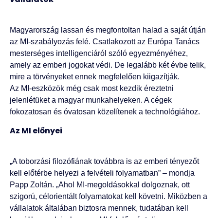
Magyarország lassan és megfontoltan halad a saját útján
az MI-szabályozás felé. Csatlakozott az Európa Tanács
mesterséges intelligenciáról szóló egyezményéhez,
amely az emberi jogokat védi. De legalább két évbe telik,
mire a törvényeket ennek megfelelően kiigazítják.
Az MI-eszközök még csak most kezdik éreztetni
jelenlétüket a magyar munkahelyeken. A cégek
fokozatosan és óvatosan közelítenek a technológiához.
Az MI előnyei
„A toborzási filozófiának továbbra is az emberi tényezőt
kell előtérbe helyezi a felvételi folyamatban” – mondja
Papp Zoltán. „Ahol MI-megoldásokkal dolgoznak, ott
szigorú, célorientált folyamatokat kell követni. Miközben a
vállalatok általában biztosra mennek, tudatában kell