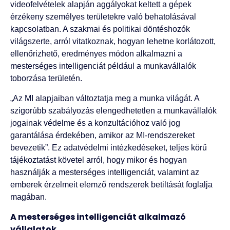
videofelvételek alapján aggályokat keltett a gépek
érzékeny személyes területekre való behatolásával
kapcsolatban. A szakmai és politikai döntéshozók
világszerte, arról vitatkoznak, hogyan lehetne korlátozott,
ellenőrizhető, eredményes módon alkalmazni a
mesterséges intelligenciát például a munkavállalók
toborzása területén.
„Az MI alapjaiban változtatja meg a munka világát. A
szigorúbb szabályozás elengedhetetlen a munkavállalók
jogainak védelme és a konzultációhoz való jog
garantálása érdekében, amikor az MI-rendszereket
bevezetik”. Ez adatvédelmi intézkedéseket, teljes körű
tájékoztatást követel arról, hogy mikor és hogyan
használják a mesterséges intelligenciát, valamint az
emberek érzelmeit elemző rendszerek betiltását foglalja
magában.
A mesterséges intelligenciát alkalmazó
vállalatok