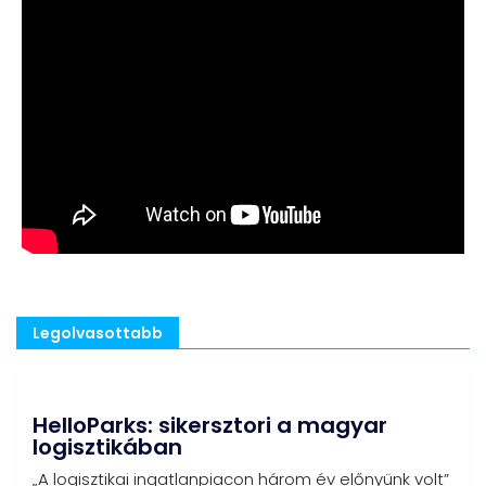
Legolvasottabb
HelloParks: sikersztori a magyar
logisztikában
„A logisztikai ingatlanpiacon három év előnyünk volt”