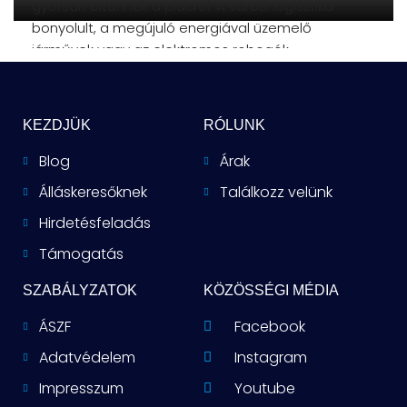
gyorsan eltűnnek a piacról. A városi logisztika
bonyolult, a megújuló energiával üzemelő
járművek vagy az elektromos robogók
önmagukban
KEZDJÜK
RÓLUNK
Blog
Árak
Álláskeresőknek
Találkozz velünk
Hirdetésfeladás
Támogatás
SZABÁLYZATOK
KÖZÖSSÉGI MÉDIA
ÁSZF
Facebook
Adatvédelem
Instagram
Impresszum
Youtube