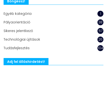
Böngéssz!
Egyéb kategória
1
Pályaorientáció
38
Sikeres jelentkező
57
Technológiai újítások
26
Tudásfejlesztés
104
Adj fel álláshirdetést!