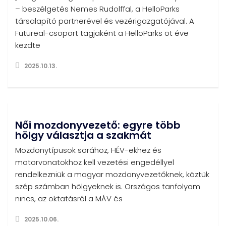
– beszélgetés Nemes Rudolffal, a HelloParks
társalapító partnerével és vezérigazgatójával. A
Futureal-csoport tagjaként a HelloParks öt éve
kezdte
2025.10.13.
Női mozdonyvezető: egyre több
hölgy választja a szakmát
Mozdonytípusok sorához, HÉV-ekhez és
motorvonatokhoz kell vezetési engedéllyel
rendelkezniük a magyar mozdonyvezetőknek, köztük
szép számban hölgyeknek is. Országos tanfolyam
nincs, az oktatásról a MÁV és
2025.10.06.