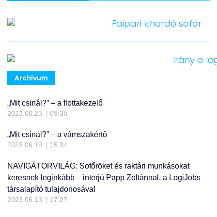
Archívum
„Mit csinál?” – a flottakezelő
2023.06.23.
09:38
„Mit csinál?” – a vámszakértő
2023.06.19.
15:34
NAVIGÁTORVILÁG: Sofőröket és raktári munkásokat
keresnek leginkább – interjú Papp Zoltánnal, a LogiJobs
társalapító tulajdonosával
2023.06.13.
17:27