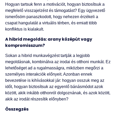
Hogyan tartsuk fenn a motivációt, hogyan biztosítsuk a
megfelelő visszajelzést és támogatást? Egy ügyvezető
ismerősöm panaszkodott, hogy nehezen érzékeli a
csapat hangulatát a virtuális térben, és emiatt több
konfliktus is kialakult.
A hibrid megoldás: arany középút vagy
kompromisszum?
Sokan a hibrid munkavégzést tartják a legjobb
megoldásnak, kombinálva az irodai és otthoni munkát. Ez
lehetőséget ad a rugalmasságra, miközben megőrzi a
személyes interakciók előnyeit. Azonban ennek
bevezetése is kihívásokkal jár: hogyan osszuk meg az
időt, hogyan biztosítsuk az egyenlő bánásmódot azok
között, akik inkább otthonról dolgoznának, és azok között,
akik az irodát részesítik előnyben?
Összegzés