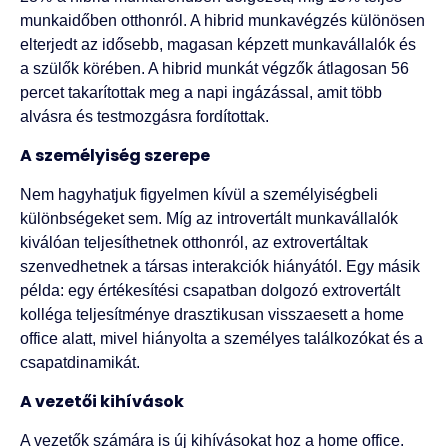
munkaidőben otthonról. A hibrid munkavégzés különösen
elterjedt az idősebb, magasan képzett munkavállalók és
a szülők körében. A hibrid munkát végzők átlagosan 56
percet takarítottak meg a napi ingázással, amit több
alvásra és testmozgásra fordítottak.
A személyiség szerepe
Nem hagyhatjuk figyelmen kívül a személyiségbeli
különbségeket sem. Míg az introvertált munkavállalók
kiválóan teljesíthetnek otthonról, az extrovertáltak
szenvedhetnek a társas interakciók hiányától. Egy másik
példa: egy értékesítési csapatban dolgozó extrovertált
kolléga teljesítménye drasztikusan visszaesett a home
office alatt, mivel hiányolta a személyes találkozókat és a
csapatdinamikát.
A vezetői kihívások
A vezetők számára is új kihívásokat hoz a home office.