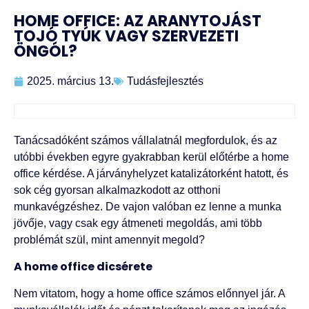
HOME OFFICE: AZ ARANYTOJÁST
TOJÓ TYÚK VAGY SZERVEZETI
ÖNGÓL?
2025. március 13.
Tudásfejlesztés
Tanácsadóként számos vállalatnál megfordulok, és az
utóbbi években egyre gyakrabban kerül előtérbe a home
office kérdése. A járványhelyzet katalizátorként hatott, és
sok cég gyorsan alkalmazkodott az otthoni
munkavégzéshez. De vajon valóban ez lenne a munka
jövője, vagy csak egy átmeneti megoldás, ami több
problémát szül, mint amennyit megold?
A home office dicsérete
Nem vitatom, hogy a home office számos előnnyel jár. A