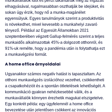
munkavállalók időt és pénzt takarítanak meg az ingázás
elhagyásával, rugalmasabban oszthatják be idejüket, és
sokan úgy érzik, hogy nő a munka-magánélet
egyensúlyuk. Egyes tanulmányok szerint a produktivitás
is növekedhet, mivel kevesebb a munkahelyi zavaró
tényező. Például az Egyesült Államokban 2021
szeptemberében végzett Gallup-felmérés szerint a teljes
munkaidős alkalmazottak 45%-a dolgozott otthonról, és
91%-uk remélte, hogy a pandémia után is folytathatja ezt
a munkavégzési formát.
A home office árnyoldalai
Ugyanakkor számos negatív hatást is tapasztaltam. Az
otthoni munkavégzés izolációhoz vezethet, csökkentheti
a csapatkohéziót és a spontán ötletelések lehetőségét. A
kommunikáció gyakran nehézkesebbé válik, és a
munkavállalók könnyen érezhetik magukat elszigetelve.
Egy konkrét példa: egy ügyfelemnél a home office
bevezetése után jelentősen csökkent az innovációs