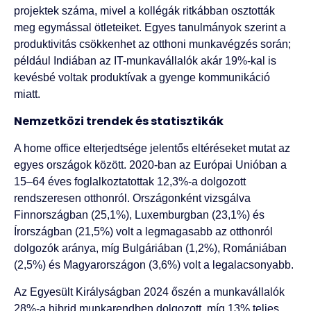
projektek száma, mivel a kollégák ritkábban osztották
meg egymással ötleteiket. Egyes tanulmányok szerint a
produktivitás csökkenhet az otthoni munkavégzés során;
például Indiában az IT-munkavállalók akár 19%-kal is
kevésbé voltak produktívak a gyenge kommunikáció
miatt.
Nemzetközi trendek és statisztikák
A home office elterjedtsége jelentős eltéréseket mutat az
egyes országok között. 2020-ban az Európai Unióban a
15–64 éves foglalkoztatottak 12,3%-a dolgozott
rendszeresen otthonról. Országonként vizsgálva
Finnországban (25,1%), Luxemburgban (23,1%) és
Írországban (21,5%) volt a legmagasabb az otthonról
dolgozók aránya, míg Bulgáriában (1,2%), Romániában
(2,5%) és Magyarországon (3,6%) volt a legalacsonyabb.
Az Egyesült Királyságban 2024 őszén a munkavállalók
28%-a hibrid munkarendben dolgozott, míg 13% teljes