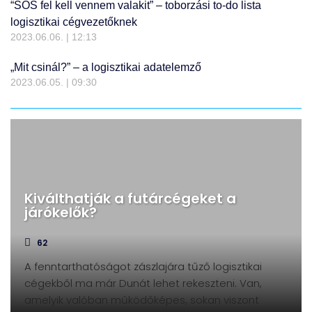
“SOS fel kell vennem valakit” – toborzási to-do lista
logisztikai cégvezetőknek
2023.06.06.
12:13
„Mit csinál?” – a logisztikai adatelemző
2023.06.05.
09:30
Kiválthatják a futárcégeket a
járókelők?
62
A fenntarthatóságot zászlajára tűző logisztikai
cégekből ma már Dunát lehet rekeszteni. Van,
amelyik valóban működőképes, sokan viszont