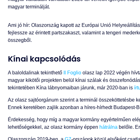
magyar terminálját.
Ami jó hír: Olaszország kapott az Európai Unió Helyreállítási
fejlessze az érintett partszakaszt, valamint a tengeri mederk
összegből.
Kínai kapcsolódás
A baloldalinak tekinthető
Il Foglio
olasz lap 2022 végén hívta 
magyar kikötői projekten belül kínai szálak és összefonódás
tekintetében Kína lábnyomaiban járunk, már 2020-ban is
ír
Az olasz sajtóorgánum szerint a terminál összeköttetésbe k
Ennek keretében zajlik azonban a híres-hírhedt Budapest-Be
Érdekesség, hogy míg a magyar kormány egyértelműen elég
lehetőségekkel, az olasz kormány éppen
hátrálna
belőle. Er
Olaszország 2019-ben, a
G7
-országok közül elsőként csat