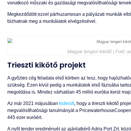
vonatkozó műszaki és gazdasági megvalósíthatósági terveke
Megkezdődött ezzel párhuzamosan a pályázati munkák elbírál
bízhatnak meg a munkálatok elvégzésével.
Magyar tengeri kikötő | Fotó: a
Trieszti kikötő projekt
A győztes cég feladata első körben az lesz, hogy hajózhatóv
szükség. Ezen kívül pedig a munkálatok első fázisába tarto
megoldása is. Mindez várhatóan 45 millió euróba kerül majd
Az már 2021 májusában
kiderült
, hogy a trieszti kikötő pro
megvalósíthatósági tanulmányát a PricewaterhouseCoopers M
445 ezer euróért.
A nyílt tender eredményét az ajánlatkérő Adria Port Zrt. kö