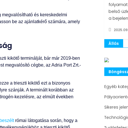
folyamat
belső üzl
g megvalósítható és kereskedelmi
a bejele
tasson be az ajánlatkérő számára, amely
2025.09
óság
Állás
szti kikötő terminálját, bár már 2019-ben
ztést megvalósító cégbe, az Adria Port Zrt.-
Böngéssz
ze a trieszti kikötő ezt a bizonyos
Egyéb kate
lyre szánják. A terminált korábban az
Pályaorient
idrogén-kezelésre, az elmúlt években
Sikeres jele
Technológia
 beszélt
római látogatása során, hogy a
ttevékenységükhöz a trieszti kikötő
Tudásfejles