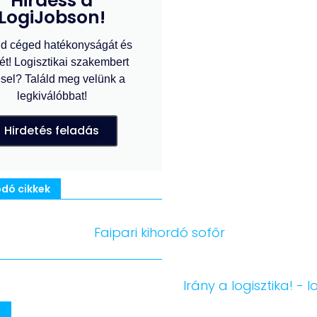
Hirdess a
LogiJobson!
d céged hatékonyságát és
ét! Logisztikai szakembert
sel? Találd meg velünk a
legkiválóbbat!
Hirdetés feladás
dó cikkek
m