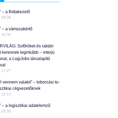
” – a flottakezelő
09:38
?” – a vámszakértő
15:34
ILÁG: Sofőröket és raktári
keresnek leginkább – interjú
nal, a LogiJobs társalapító
val
17:27
l vennem valakit” – toborzási to-
gisztikai cégvezetőknek
12:13
” – a logisztikai adatelemző
09:30