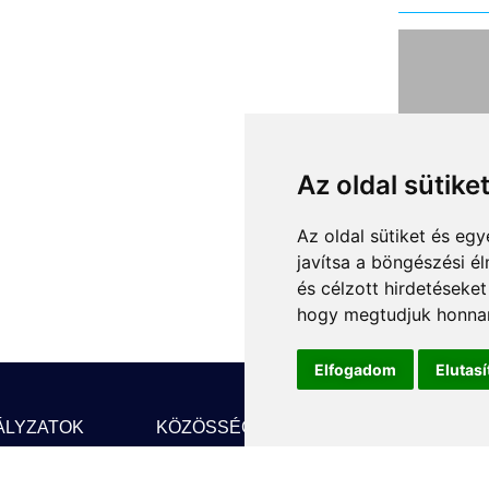
Kivá
fut
járó
Az oldal sütike
62
Az oldal sütiket és e
A fen
javítsa a böngészési é
tűző 
és célzott hirdetéseket
már D
hogy megtudjuk honnan
Van, 
működ
Elfogadom
Elutas
gyors
városi
ÁLYZATOK
KÖZÖSSÉGI MÉDIA
HÍRLEVÉL
megúj
jármű
F
Facebook
FE
robo