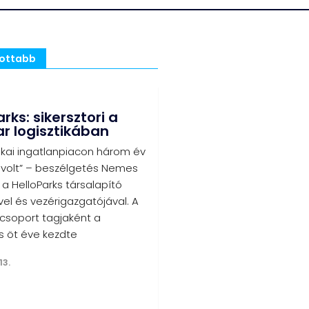
sottabb
rks: sikersztori a
 logisztikában
tikai ingatlanpiacon három év
 volt” – beszélgetés Nemes
, a HelloParks társalapító
el és vezérigazgatójával. A
-csoport tagjaként a
s öt éve kezdte
13.