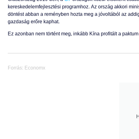
kereskedelemfejlesztési programhoz. Az ország akkori mini
döntést abban a reményben hozta meg a jóvoltából az addig
gazdaság erőre kaphat.
Ez azonban nem történt meg, inkább Kína profitált a paktum l
Forrás: Economx
H