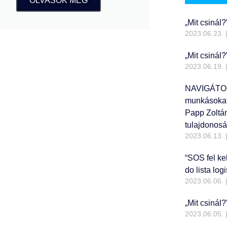
OLVASOK MÉG
„Mit csinál?
2023.06.23.
„Mit csinál
2023.06.19.
NAVIGÁTORV
munkásokat 
Papp Zoltán
tulajdonosá
2023.06.13.
“SOS fel kel
do lista lo
2023.06.06.
„Mit csinál?
2023.06.05.