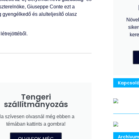
szterelnöke, Giuseppe Conte ezt a
 gyengélkedő és alulteljesítő olasz
Növel
siker
étrejöttéből.
kere
Kapcsoló
Tengeri
szállítmányozás
a szívesen olvasnál még ebben a
témában kattints a gombra!
Archívu