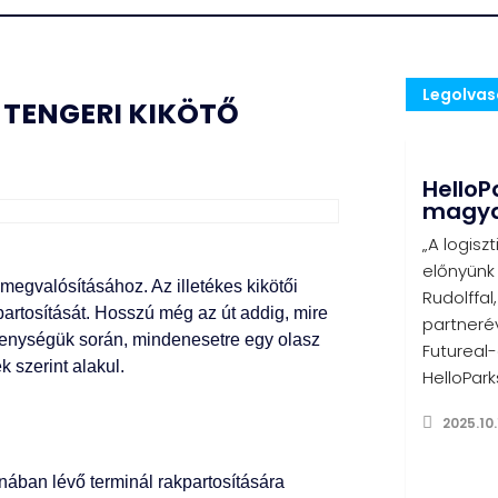
Legolva
 TENGERI KIKÖTŐ
HelloPa
magyar
„A logisz
előnyünk
 megvalósításához. Az illetékes kikötői
Rudolffal
artosítását. Hosszú még az út addig, mire
partnerév
ékenységük során, mindenesetre egy olasz
Futureal
k szerint alakul.
HelloPark
2025.10.
nában lévő terminál rakpartosítására