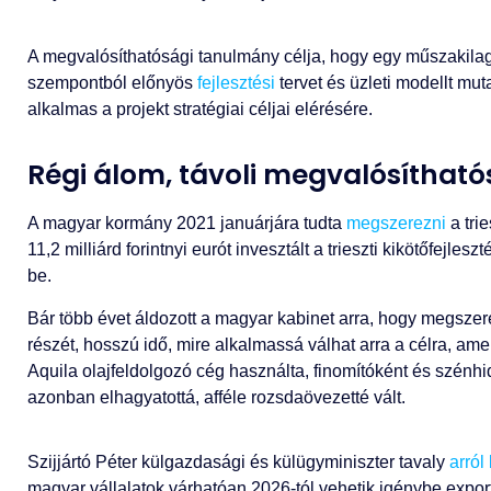
A megvalósíthatósági tanulmány célja, hogy egy műszakila
szempontból előnyös
fejlesztési
tervet és üzleti modellt mu
alkalmas a projekt stratégiai céljai elérésére.
Régi álom, távoli megvalósíthat
A magyar kormány 2021 januárjára tudta
megszerezni
a trie
11,2 milliárd forintnyi eurót invesztált a trieszti kikötőfejles
be.
Bár több évet áldozott a magyar kabinet arra, hogy megszerez
részét, hosszú idő, mire alkalmassá válhat arra a célra, ame
Aquila olajfeldolgozó cég használta, finomítóként és szénh
azonban elhagyatottá, afféle rozsdaövezetté vált.
Szijjártó Péter külgazdasági és külügyminiszter tavaly
arról
magyar vállalatok várhatóan 2026-tól vehetik igénybe expor