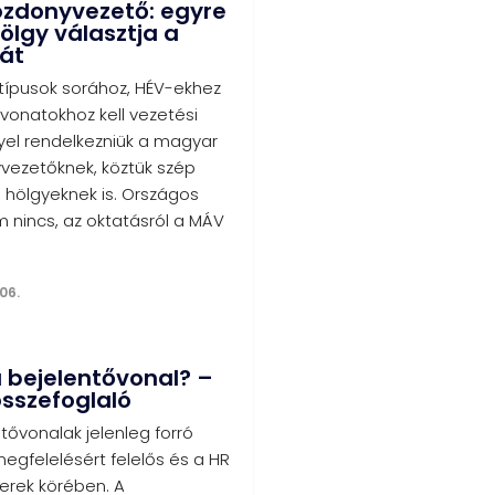
ozdonyvezető: egyre
ölgy választja a
át
ípusok sorához, HÉV-ekhez
vonatokhoz kell vezetési
yel rendelkezniük a magyar
ezetőknek, köztük szép
hölgyeknek is. Országos
 nincs, az oktatásról a MÁV
06.
a bejelentővonal? –
összefoglaló
tővonalak jelenleg forró
egfelelésért felelős és a HR
rek körében. A