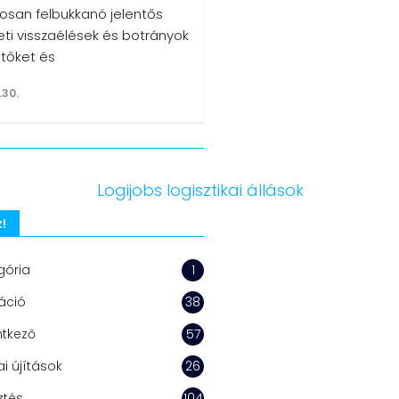
osan felbukkanó jelentős
eti visszaélések és botrányok
ntőket és
.30.
!
gória
1
áció
38
ntkező
57
i újítások
26
ztés
104