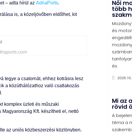
Női m
t – adta hírül az
AdriaPorts
.
több h
szakm
ása is, a közeljövőben eldőlhet, kit
Mozdonyt
és motor
engedéll
mozdonyv
számban 
driaports.com
tanfolyam
és
2025.10.
á tegye a csatornát, ehhez kotrásra lesz
zik a közúthálózathoz való csatlakozás
.
Mi az 
jekt komplex üzleti és műszaki
rövid 
agyarország Kft. készítheti el, nettó
A bejelen
téma a m
szakembe
zölte az uniós közbeszerzési közlönyben.