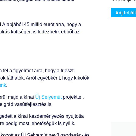
Adj fel á
 Alapjából 45 millió eurót arra, hogy a
otrás költségeit is fedezhetik ebből az
fel a figyelmet arra, hogy a trieszti
ok láthatók. Arról egyébként, hogy kikötők
tunk
.
erül majd a kínai
Új Selyemút
projekttel.
lgrád vasútfejlesztés is.
edett a kínai kezdeményezés nyújtotta
re pedig most lehetőségük is nyílik.
lakozott az Új Selyemút nevű gazdaság- és