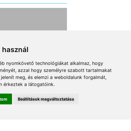
lthatják a
Pár éven belül
árcégeket a
elindulhat az Ube
kelők?
szerű kamionozá
t használ
84
gyéb nyomkövető technológiákat alkalmaz, hogy
ntarthatóságot zászlajára
Ha valakinek van egy bici
lményét, azzal hogy személyre szabott tartalmakat
logisztikai cégekből ma
vagy motorja, már jó ide
 jelenít meg, és elemzi a weboldalunk forgalmát,
unát lehet rekeszteni.
egész könnyen felcsaph
 érkeztek a látogatóink.
amelyik valóban
futárnak, de csak azért
őképes, sokan viszont
könnyen, mert vannak o
ítom
Beállítások megváltoztatása
an eltűnnek a piacról. A
köztes, úgynevezett
 logisztika bonyolult, a
platformszolgáltatók, a
uló energiával üzemelő
összeszervezik őt a kere
vek vagy az elektromos
és a kínálattal. A két
LIRATKOZOM A HÍRLEVÉLRE
gók önmagukban